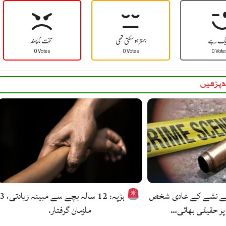
یک ہے
بہتر ہو سکتی تھی
سخت نا پسند
0 Votes
0 Votes
0 Vote
 پڑھیں
کے نشے کے عادی شخص
ہڑپہ: 12 سالہ بچے سے مبینہ زیادتی
پر حقیقی بھائی…
ملزمان گرفتار.