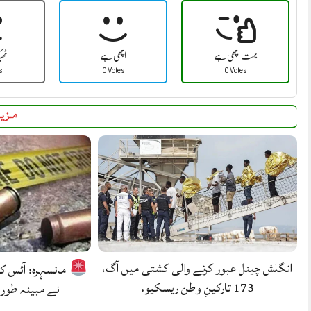
بہت اچھی ہے
اچھی ہے
ٹھ
s
0 Votes
0 Votes
مزید
انگلش چینل عبور کرنے والی کشتی میں آگ،
مانسہرہ: آئس 
173 تارکینِ وطن ریسکیو.
نے مبینہ طور 