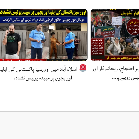
ہر احتجاج، ریحانہ ڈار اور
اسلام آباد میں اوورسیز پاکستانی کی اہلیہ
لیس رویے پر…
اور بچوں پر مبینہ پولیس تشدد.