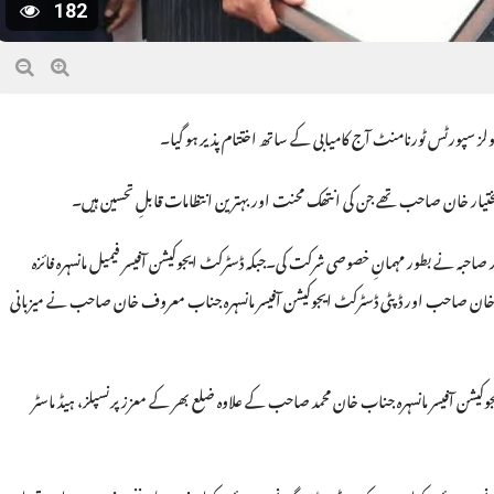
182
ری سکولز سپورٹس ٹورنامنٹ آج کامیابی کے ساتھ اختتام پذیر ہو گیا۔
تیار خان صاحب تھے جن کی انتھک محنت اور بہترین انتظامات قابلِ تحسین ہیں۔
ردار صاحبہ نے بطور مہمانِ خصوصی شرکت کی۔جبکہ ڈسٹرکٹ ایجوکیشن آفیسر فیمیل مانسہرہ فائزہ
 خان صاحب اور ڈپٹی ڈسٹرکٹ ایجوکیشن آفیسر مانسہرہ جناب معروف خان صاحب نے میزبانی
یشن آفیسر مانسہرہ جناب خان محمد صاحب کے علاوہ ضلع بھر کے معزز پرنسپلز، ہیڈ ماسٹر