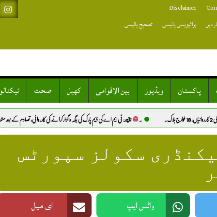
Disclaimer
Cor
ر دیں
پرائیویسی پالیسی
تصحیح پالیسی
پاکستان
ویڈیوز
بین الاقوامی
کھیل
صحت
ٹیکنال
۔
خانپور: ٹی ایم اے کی ڈیم پارک کی جگہ واگزار کرانے کی کارروائی، تصادم کے بعد متعدد گرفتاریاں.
ان
یکنڈری سکولز سپورٹس
ر
واٹس ایپ
ای میل