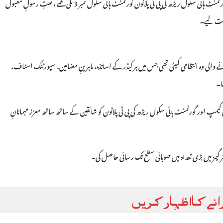
تقریب کو چار چاند لگانے میں گورنمنٹ ہائر سیکنڈری سکول نمبر 1 مانسہرہ کی ایم ٹی پلاٹون گورنمنٹ ہائی سکول ریڑھ کی پی ٹی پلاٹون گورنمنٹ ہائی سکول نمبر 3 ملی نغمے ، نعتِ رسولِ مقبول
جیت لیے۔
والی وہ انتظامی کمیٹی تھی جس میں ہر کیڈر کے اساتذہ، ماہرینِ مضامین، سپورٹنگ اسٹاف،
ٹری پلاٹون اور سکاؤٹس، سکاؤٹس کیمپ اور گورنمنٹ ہائی سکول ریڑھ کی پی ٹی پلاٹون کو شائقین کے ساتھ ساتھ معزز مہمانانِ
 گیمز میں بڑی تعداد میں صوبائی سطح تک رسائی حاصل کی۔
ائے کا اظہار کریں