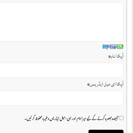
آپکا نام
*
آپکا ای میل ایڈریس
*
آئیندہ تبصرہ کرنے کے لیے میرا نام اور ای-میل ایڈریس وغیرہ محفوظ کر لیں۔