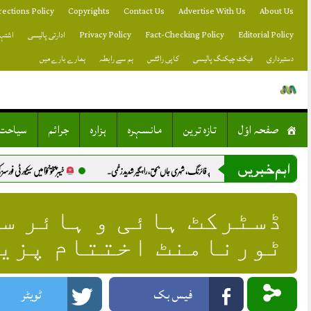
Skip
rections Policy
Copyrights
Contact Us
Advertise With Us
About Us
to
content
Editorial Policy
Fact-Checking Policy
Privacy Policy
ادارتی پالیسی
اشتہا
دستبرداری
فیکٹ چیکنگ پالیسی
کاپی رائٹس
ہم سے رابطہ
ہمارے بارے میں
صفحہ اوّل
تازہ ترین
مانسہرہ
ہزارہ
جرائم
سیاحت
اہم خبریں
ں معمولی رنجش پر فائرنگ، شہری جاں بحق، راہگیر شدید زخمی.
خیبرپختونخوا میں سیکیورٹی فورسز کی 2 کارروائیاں، 10 خوارج ہلاک.
ڈسٹرکٹ ہائی و ہائر س
ٹورنامنٹ اختتام پزی
فیس بک
ٹویٹر