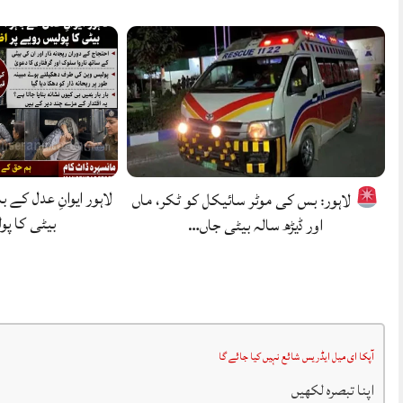
لاہور ایوانِ عدل کے با
لاہور: بس کی موٹر سائیکل کو ٹکر، ماں
بیٹی کا پو
اور ڈیڑھ سالہ بیٹی جاں…
آپکا ای میل ایڈریس شائع نہیں کیا جائے گا
اپنا تبصرہ لکھیں