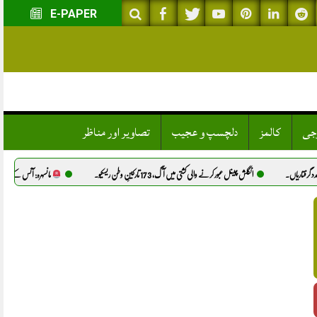
E-PAPER
وجی
کالمز
دلچسپ و عجیب
تصاویر اور مناظر
گلش چینل عبور کرنے والی کشتی میں آگ، 173 تارکینِ وطن ریسکیو.
مانسہرہ: آئس کے نشے کے عادی شخص نے مبینہ طور 