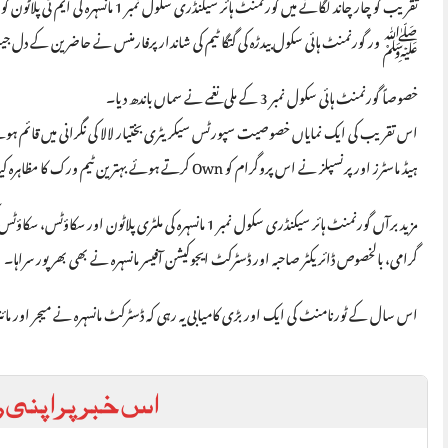
ﷺ ور گورنمنٹ ہائی سکول بیدڑہ کی گتگا ٹیم کی شاندار پرفارمنس نے حاضرین کے دل 
خصوصاً گورنمنٹ ہائی سکول نمبر 3 کے ملی نغمے نے سماں باندھ دیا۔
اس تقریب کی ایک نمایاں خصوصیت سپورٹس سیکریٹری بختیار لالا کی نگرانی میں قائم ہونے 
ہیڈ ماسٹرز اور پرنسپلز نے اس پروگرام کو Own کرتے ہوئے بہترین ٹیم ورک کا مظاہرہ کیا۔
مزید برآں گورنمنٹ ہائر سیکنڈری سکول نمبر 1 مانسہرہ کی مل
گرامی، بالخصوص ڈائریکٹر صاحبہ اور ڈسٹرکٹ ایجوکیشن آفیسر مانسہرہ نے بھی بھرپور سراہا۔
اس سال کے ٹورنامنٹ کی ایک اور بڑی کامیابی یہ رہی کہ ڈسٹرکٹ مانسہرہ نے میجر اور مائنر
اس خبر پر اپنی ر