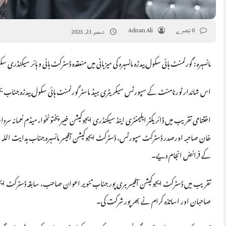
0 تبصرے
Adnan Ali
دسمبر 21, 2025
مانسہرہ : گورنمنٹ ہائی سکول بیدڑہ مانسہرہ کی میزبانی میں منعقدہ ڈسٹرکٹ ہائی و ہائر سیکنڈ
اس شاندار ٹورنامنٹ کے سپورٹس سیکریٹری ہیڈ ماسٹر گورنمنٹ ہائی سکول بیدڑہ جناب بخ
اختتامی تقریب میں ڈائریکٹر ایلیمنٹری اینڈ سیکنڈری ایجوکیشن خیبرپختونخوا، میڈم نعمانہ س
خان صاحبہ اورصدر ڈسٹرکٹ سپورٹس، ڈسٹرکٹ ایجوکیشن آفیسر مانسہرہ جناب ہدایت اللہ
کے فرائض انجام دیے۔
تقریب میں ڈسٹرکٹ ایجوکیشن آفیسر ہری پور جناب تنویر اعوان صاحب، سابقہ ڈسٹرکٹ ایجوک
صاحبان اور اساتذہ کرام نے بھرپور شرکت کی۔