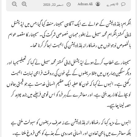
0 تبصرے
Adnan Ali
دسمبر 22, 2025
بٹگرام: بلڈ ڈونیشن کے حوالے سے ایک آگاہی سیمینار منعقد کیا گیا جس میں ایڈیشنل
ڈپٹی کمشنر بٹگرام محمد سہیل نے بطورِ مہمانِ خصوصی شرکت کی۔ سیمینار کا مقصد عوام
بالخصوص نوجوانوں میں رضاکارانہ بلڈ ڈونیشن کی اہمیت اجاگر کرنا تھا۔
سیمینار سے خطاب کرتے ہوئے ایڈیشنل ڈپٹی کمشنر محمد سہیل نے کہا کہ تھیلیسیمیا اور
دیگر سنگین بیماریوں میں مبتلا مریضوں کے لیے خون کی بروقت فراہمی نہایت اہمیت
رکھتی ہے۔ انہوں نے کہا کہ خون کا عطیہ ایک عظیم انسانی خدمت ہے جو قیمتی جانوں
کو بچانے کا ذریعہ بنتی ہے، اور معاشرے کے ہر فرد کو اس قومی فریضے میں بڑھ چڑھ کر
حصہ لینا چاہیے۔
انہوں نے مزید کہا کہ رضاکارانہ بلڈ ڈونیشن سے نہ صرف مریضوں کو سہولت ملتی ہے
بلکہ معاشرے میں باہمی تعاون اور انسانی ہمدردی کے جذبے کو بھی فروغ ملتا ہے۔