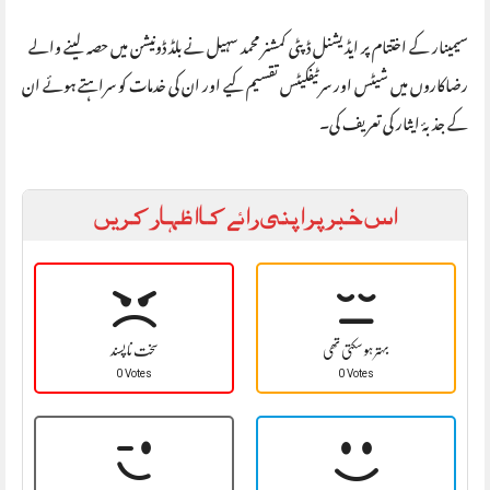
سیمینار کے اختتام پر ایڈیشنل ڈپٹی کمشنر محمد سہیل نے بلڈ ڈونیشن میں حصہ لینے والے
رضاکاروں میں شیٹس اور سرٹیفکیٹس تقسیم کیے اور ان کی خدمات کو سراہتے ہوئے ان
کے جذبۂ ایثار کی تعریف کی۔
اس خبر پر اپنی رائے کا اظہار کریں
بہتر ہو سکتی تھی
سخت نا پسند
0 Votes
0 Votes