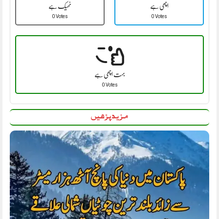
اچھی ہے
ٹھیک ہے
0 Votes
0 Votes
بہت اچھی ہے
0 Votes
مزید پڑھیں