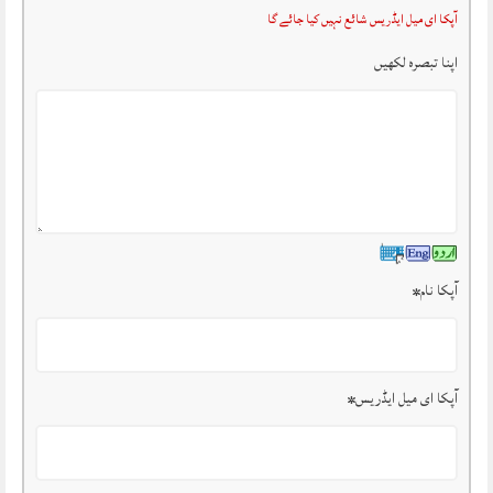
آپکا ای میل ایڈریس شائع نہیں کیا جائے گا
اپنا تبصرہ لکھیں
آپکا نام
*
آپکا ای میل ایڈریس
*