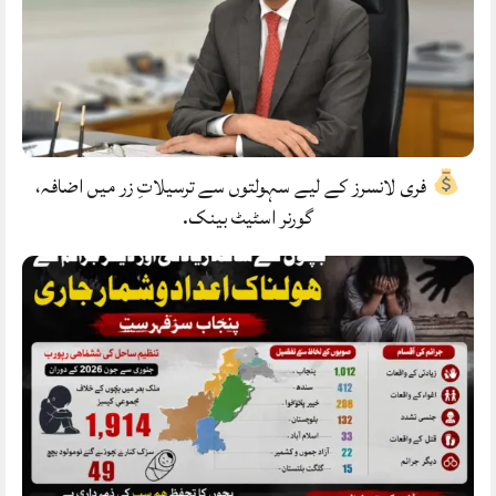
فری لانسرز کے لیے سہولتوں سے ترسیلاتِ زر میں اضافہ،
گورنر اسٹیٹ بینک.