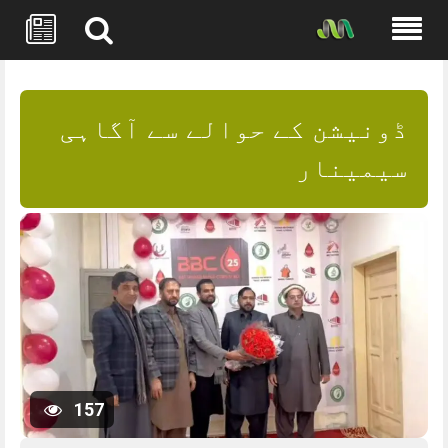
Skip
to
content
ڈونیشن کے حوالے سے آگاہی
سیمینار
157