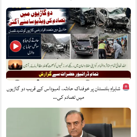
شاہراہِ بلتستان پر خوفناک حادثہ، ڈمبوداس کے قریب دو گاڑیوں
میں تصادم کی…