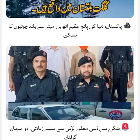
پاکستان: دنیا کی پانچ عظیم آٹھ ہزار میٹر سے بلند چوٹیوں کا
مسکن.
بٹگرام میں ذہنی معذور لڑکی سے مبینہ زیادتی، دو ملزمان
گرفتار.