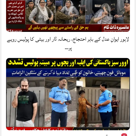
لاہور ایوانِ عدل کے باہر احتجاج، ریحانہ ڈار اور بیٹی کا پولیس رویے
پر…