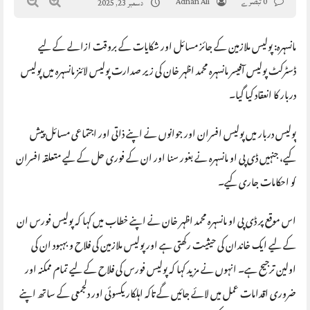
0 تبصرے
Adnan Ali
دسمبر 23, 2025
مانسہرہ: پولیس ملازمین کے جائز مسائل اور شکایات کے بروقت ازالے کے لیے
ڈسٹرکٹ پولیس آفیسر مانسہرہ محمد اظہر خان کی زیر صدارت پولیس لائنز مانسہرہ میں پولیس
دربار کا انعقاد کیا گیا۔
پولیس دربار میں پولیس افسران اور جوانوں نے اپنے ذاتی اور اجتماعی مسائل پیش
کیے، جنہیں ڈی پی او مانسہرہ نے بغور سنا اور ان کے فوری حل کے لیے متعلقہ افسران
کو احکامات جاری کیے۔
اس موقع پر ڈی پی او مانسہرہ محمد اظہر خان نے اپنے خطاب میں کہا کہ پولیس فورس ان
کے لیے ایک خاندان کی حیثیت رکھتی ہے اور پولیس ملازمین کی فلاح و بہبود ان کی
اولین ترجیح ہے۔ انہوں نے مزید کہا کہ پولیس فورس کی فلاح کے لیے تمام ممکنہ اور
ضروری اقدامات عمل میں لائے جائیں گے تاکہ اہلکار یکسوئی اور دلجمعی کے ساتھ اپنے