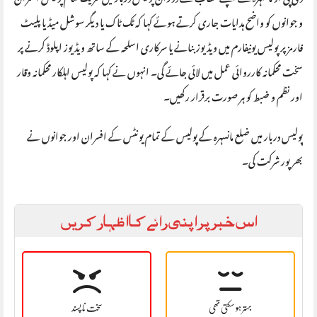
و جوانوں کو واضح ہدایات جاری کرتے ہوئے کہا کہ ٹک ٹاک یا دیگر سوشل میڈیا پلیٹ
فارمز پر پولیس یونیفارم میں ویڈیوز بنانے یا سرکاری اسلحہ کے ساتھ ویڈیوز اپلوڈ کرنے پر
سخت محکمانہ کارروائی عمل میں لائی جائے گی۔ انہوں نے کہا کہ پولیس اہلکار محکمانہ وقار
اور نظم و ضبط کو ہر صورت برقرار رکھیں۔
پولیس دربار میں ضلع مانسہرہ کے پولیس کے تمام یونٹس کے افسران اور جوانوں نے
بھرپور شرکت کی۔
اس خبر پر اپنی رائے کا اظہار کریں
بہتر ہو سکتی تھی
سخت نا پسند