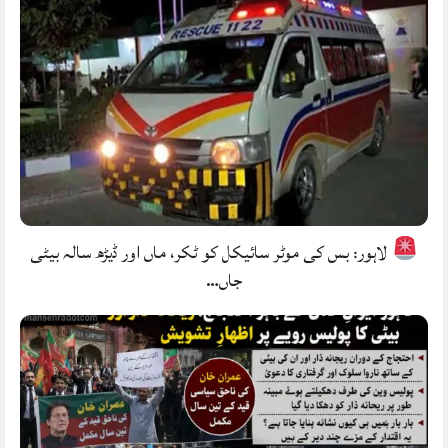
لاہور: بس کی موٹر سائیکل کو ٹکر، ماں اور ڈیڑھ سالہ بیٹی
جاں…