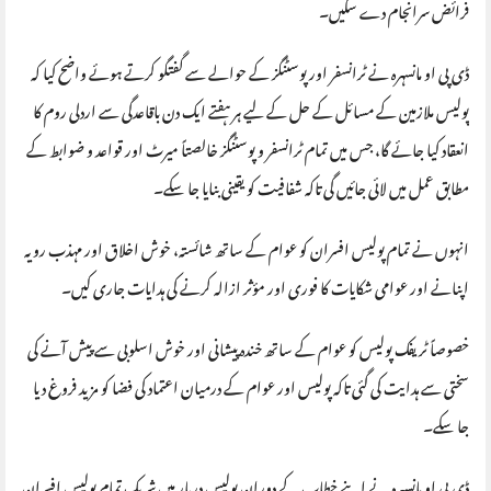
فرائض سرانجام دے سکیں۔
ڈی پی او مانسہرہ نے ٹرانسفر اور پوسٹنگز کے حوالے سے گفتگو کرتے ہوئے واضح کیا کہ
پولیس ملازمین کے مسائل کے حل کے لیے ہر ہفتے ایک دن باقاعدگی سے اردلی روم کا
انعقاد کیا جائے گا، جس میں تمام ٹرانسفر و پوسٹنگز خالصتاً میرٹ اور قواعد و ضوابط کے
مطابق عمل میں لائی جائیں گی تاکہ شفافیت کو یقینی بنایا جا سکے۔
انہوں نے تمام پولیس افسران کو عوام کے ساتھ شائستہ، خوش اخلاق اور مہذب رویہ
اپنانے اور عوامی شکایات کا فوری اور مؤثر ازالہ کرنے کی ہدایات جاری کیں۔
خصوصاً ٹریفک پولیس کو عوام کے ساتھ خندہ پیشانی اور خوش اسلوبی سے پیش آنے کی
سختی سے ہدایت کی گئی تاکہ پولیس اور عوام کے درمیان اعتماد کی فضا کو مزید فروغ دیا
جا سکے۔
ڈی پی او مانسہرہ نے اپنے خطاب کے دوران پولیس دربار میں شریک تمام پولیس افسران