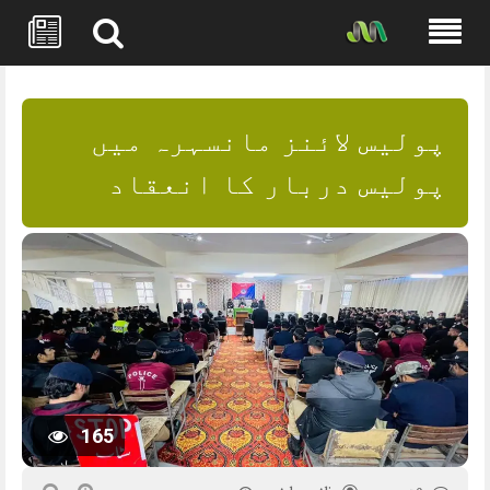
Skip
to
content
پولیس لائنز مانسہرہ میں
پولیس دربار کا انعقاد
165