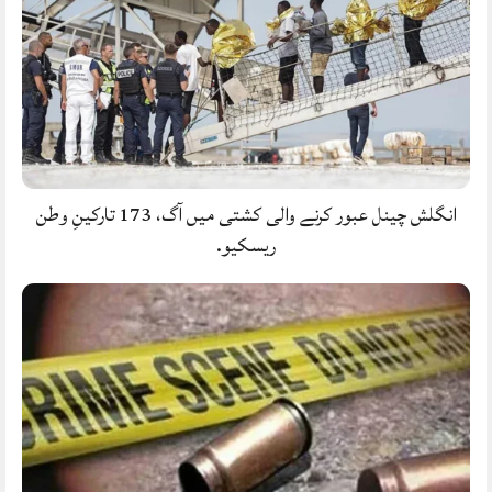
انگلش چینل عبور کرنے والی کشتی میں آگ، 173 تارکینِ وطن
ریسکیو.