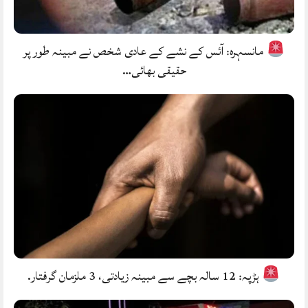
مانسہرہ: آئس کے نشے کے عادی شخص نے مبینہ طور پر
حقیقی بھائی…
ہڑپہ: 12 سالہ بچے سے مبینہ زیادتی، 3 ملزمان گرفتار.