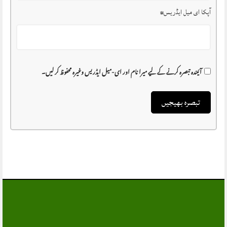
آپکا ای میل ایڈریس
*
آئیندہ تبصرہ کرنے کے لیے میرا نام اور ای-میل ایڈریس وغیرہ محفوظ کر لیں۔