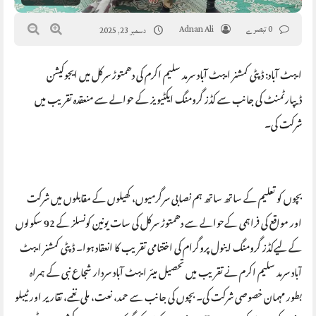
0 تبصرے
Adnan Ali
دسمبر 23, 2025
ایبٹ آباد: ڈپٹی کمشنر ایبٹ آباد سرمد سلیم اکرم کی دھمتوڑ سرکل میں ایجوکیشن
ڈیپارٹمنٹ کی جانب سے کڈز گرومنگ ایکٹیویز کے حوالے سے منعقدہ تقریب میں
شرکت کی۔
‎بچوں کو تعلیم کے ساتھ ساتھ ہم نصابی سرگرمیوں، کھیلوں کے مقابلوں میں شرکت
اور مواقع کی فراہمی کےحوالے سے دھمتوڑ سرکل کی سات یونین کونسلز کے 92 سکولوں
کے لیےکڈز گرومنگ اینول پروگرام کی اختتامی تقریب کا انعقاد ہوا۔ ڈپٹی کمشنر ایبٹ
آباد سرمد سلیم اکرم نے تقریب میں تحصیل میئر ایبٹ آباد سردار شجاع نبی کے ہمراہ
بطور مہمان خصوصی شرکت کی۔ بچوں کی جانب سے حمد، نعت، ملی نغمے، تقاریر اور ٹیبلو