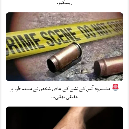
ریسکیو.
مانسہرہ: آئس کے نشے کے عادی شخص نے مبینہ طور پر
حقیقی بھائی…