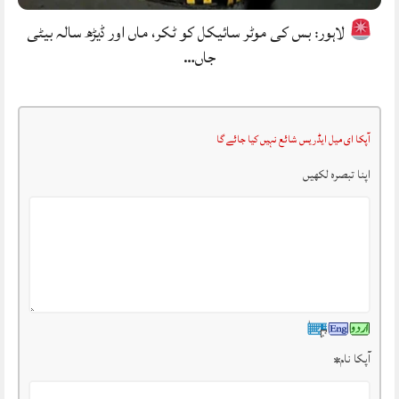
لاہور: بس کی موٹر سائیکل کو ٹکر، ماں اور ڈیڑھ سالہ بیٹی
جاں…
آپکا ای میل ایڈریس شائع نہیں کیا جائے گا
اپنا تبصرہ لکھیں
آپکا نام
*