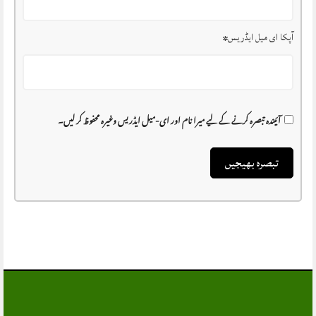
آپکا ای میل ایڈریس
*
آئیندہ تبصرہ کرنے کے لیے میرا نام اور ای-میل ایڈریس وغیرہ محفوظ کر لیں۔