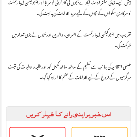
پیش کیے۔ ڈپٹی کمشنر ایبٹ آباد نے بچوں کی کارکردگی کو سراہا اور ایجوکیشن ڈیپارٹمنٹ
کو سرکاری سکولوں کے بچوں کے لیے مزید اقدامات کی ہدایت کی۔
‎تقریب میں ایجوکیشن ڈیپارٹمنٹ کے افسران، والدین اور بچوں نے بڑی تعداد میں
شرکت کی۔
‎ضلعی انتظامیہ کی جانب سے تعلیم کے ساتھ ساتھ کھیل کود اور طلبہ و طالبات کی مثبت
سرگرمیوں کے فروغ کے لیے اقدامات کےعظم کا ارادہ کیا گیا۔
اس خبر پر اپنی رائے کا اظہار کریں