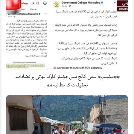
**مانسہرہ: سٹی کالج میں جونیئر کلرک بھرتی پر تضادات،
تحقیقات کا مطالبہ**