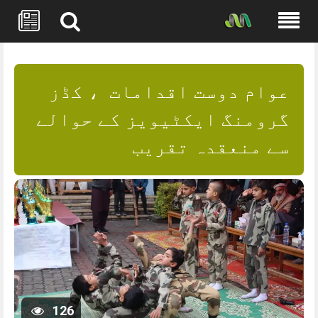
Skip
to
content
عوام دوست اقدامات ‎ ، کڈز
گرومنگ ایکٹیویز کے حوالے
سے منعقدہ تقریب
126