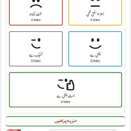
بہتر ہو سکتی تھی
سخت نا پسند
0 Votes
0 Votes
اچھی ہے
ٹھیک ہے
0 Votes
0 Votes
بہت اچھی ہے
0 Votes
مزید پڑھیں