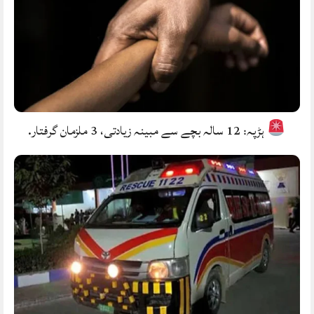
ہڑپہ: 12 سالہ بچے سے مبینہ زیادتی، 3 ملزمان گرفتار.