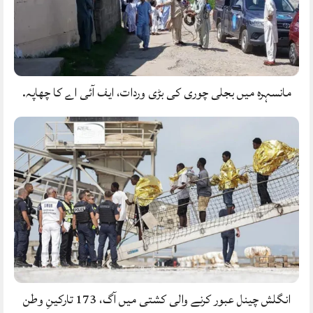
مانسہرہ میں بجلی چوری کی بڑی وردات، ایف آئی اے کا چھاپہ.
انگلش چینل عبور کرنے والی کشتی میں آگ، 173 تارکینِ وطن