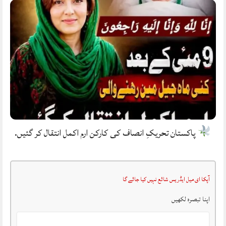
پاکستان تحریکِ انصاف کی کارکن ارم اکمل انتقال کر گئیں.
آپکا ای میل ایڈریس شائع نہیں کیا جائے گا
اپنا تبصرہ لکھیں