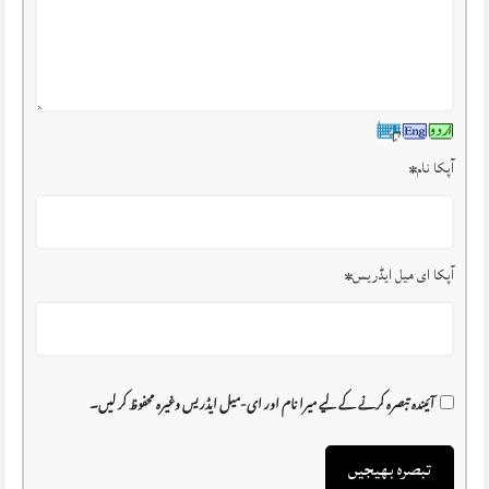
آپکا نام
*
آپکا ای میل ایڈریس
*
آئیندہ تبصرہ کرنے کے لیے میرا نام اور ای-میل ایڈریس وغیرہ محفوظ کر لیں۔