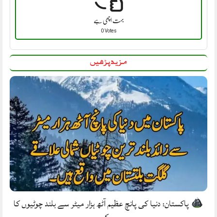
بہت اچھی ہے
0 Votes
مزید پڑھیں
پاکستان: دنیا کی پانچ عظیم آٹھ ہزار میٹر سے بلند چوٹیوں کا