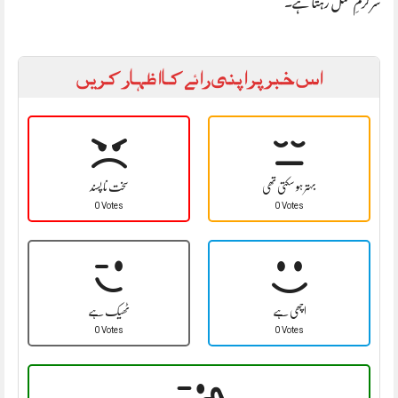
اس خبر پر اپنی رائے کا اظہار کریں
بہتر ہو سکتی تھی
سخت نا پسند
0 Votes
0 Votes
اچھی ہے
ٹھیک ہے
0 Votes
0 Votes