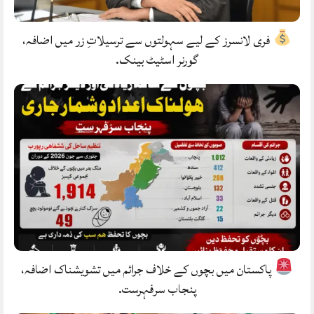
فری لانسرز کے لیے سہولتوں سے ترسیلاتِ زر میں اضافہ،
گورنر اسٹیٹ بینک.
پاکستان میں بچوں کے خلاف جرائم میں تشویشناک اضافہ،
پنجاب سرفہرست.