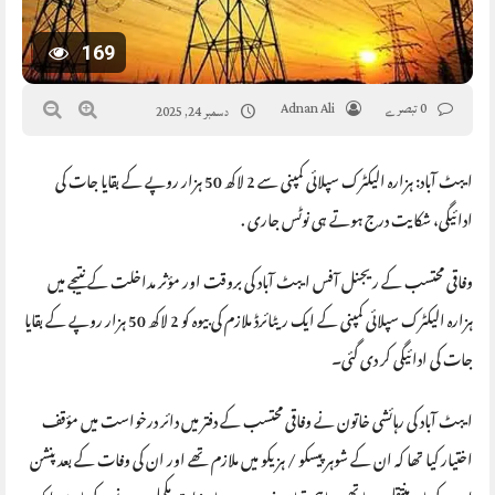
169
0 تبصرے
Adnan Ali
دسمبر 24, 2025
ایبٹ آباد: ہزارہ الیکٹرک سپلائی کمپنی سے 2 لاکھ 50 ہزار روپے کے بقایا جات کی
ادائیگی، شکایت درج ہوتے ہی نوٹس جاری .
وفاقی محتسب کے ریجنل آفس ایبٹ آباد کی بروقت اور مؤثر مداخلت کے نتیجے میں
ہزارہ الیکٹرک سپلائی کمپنی کے ایک ریٹائرڈ ملازم کی بیوہ کو 2 لاکھ 50 ہزار روپے کے بقایا
جات کی ادائیگی کر دی گئی۔
ایبٹ آباد کی رہائشی خاتون نے وفاقی محتسب کے دفتر میں دائر درخواست میں مؤقف
اختیار کیا تھا کہ ان کے شوہر پیسکو / ہزیکو میں ملازم تھے اور ان کی وفات کے بعد پنشن
ان کے نام منتقل ہونا تھی، تاہم تمام ضروری دستاویزات مکمل ہونے کے باوجود ایک