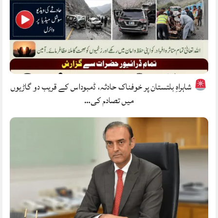
شاہراہِ بلتستان پر خوفناک حادثہ، ڈمبوداس کے قریب دو گاڑیوں
میں تصادم کی…