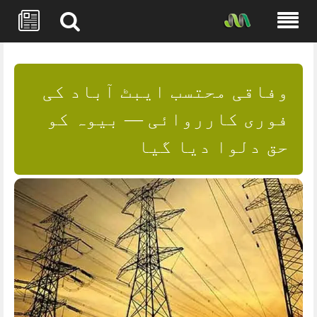
Skip
to
content
وفاقی محتسب ایبٹ آباد کی
فوری کارروائی — بیوہ کو
حق دلوا دیا گیا