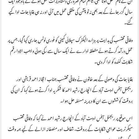
سال گزر جانے کے بعد بھی نہ تو پنشن کی منتقلی عمل میں آئی اور نہ ہی بقایا جات ادا کیے
گئے۔
وفاقی محتسب کی ہدایت پر ہزارہ الیکٹرک سپلائی کمپنی کو فوری نوٹس جاری کیا گیا، جس پر
عمل درآمد کرتے ہوئے متعلقہ ادارے نے ایک سال سے رکی ہوئی واجب الادا رقم
شکایت کنندہ کو ادا کر دی۔
بقایا جات کی وصولی کے بعد خاتون نے وفاقی محتسب جناب اعجاز احمد قریشی اور
ریجنل آفس ایبٹ آباد کے انچارج رشید احمد کا شکریہ ادا کرتے ہوئے کہا کہ ان کی
بروقت کوششوں سے ان کا دیرینہ مسئلہ حل ہوا۔
اس موقع پر ریجنل آفس ایبٹ آباد کے انچارج رشید احمد نے کہا کہ وفاقی محتسب
سیکرٹریٹ عوامی شکایات کے بروقت، شفاف اور منصفانہ ازالے کے لیے ہمہ وقت
سرگرمِ عمل رہتا ہے۔