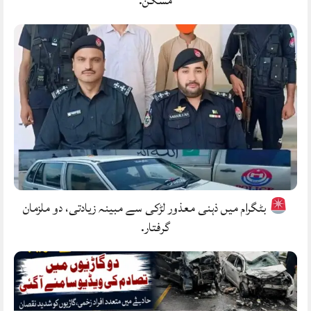
مسکن.
بٹگرام میں ذہنی معذور لڑکی سے مبینہ زیادتی، دو ملزمان
گرفتار.