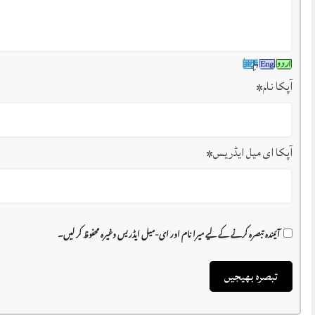
آپکا نام
*
آپکا ای میل ایڈریس
*
آئیندہ تبصرہ کرنے کے لیے میرا نام اور ای-میل ایڈریس وغیرہ محفوظ کر لیں۔