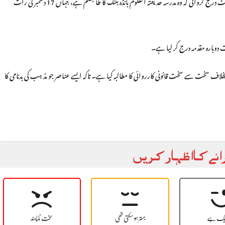
حالیہ واقعے میں سرسید کالونی منڈیاں کے رہائشی 14 سالہ طالبعلم نے تھانہ میرپور میں رپورٹ درج کروائی کہ وہ مدرسہ حدیقتہ العلوم بانڈہ بٹنگ کا طالبعلم ہے، جہاں 17 دسمبر کی رات
 دوبارہ مقدمہ درج کر لیا ہے۔
خلاف سخت سے سخت قانونی کارروائی کا مطالبہ کیا ہے۔ تاکہ ایسے عناصر جو مذ ہب کی بدنامی کا
ائے کا اظہار کریں
یک ہے
بہتر ہو سکتی تھی
سخت نا پسند