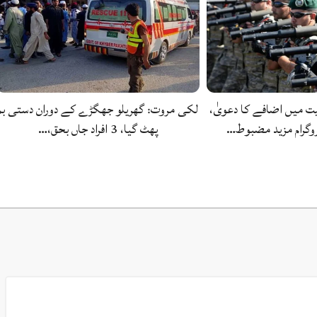
یت میں اضافے کا دعویٰ،
لکی مروت: گھریلو جھگڑے کے دوران دستی بم
پروگرام مزید مضبوط…
پھٹ گیا، 3 افراد جاں بحق،…