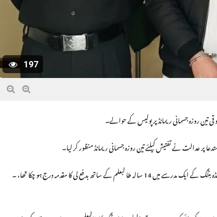
197
و قی تین روزہ جسمانی ریمانڈ پر پولیس کے حوالے۔
تدعا پر عدالت نے تفتیش کیلئے تین روزہ جسمانی ریمانڈ منظور کر لیا۔
ذرائع کے مطابق گرفتار ملزم قاری حسن فا ر و قی پر اس سے قبل بھی اکتوبر 2023ء میں بانڈہ بٹنگ کے ایک مدرسے میں 14 سالہ طا لبعلم کے ساتھ بد فع لی کا مقدمہ درج ہو چکا تھا، ۔