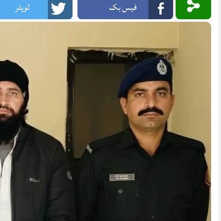
فیس بک
ٹویٹر