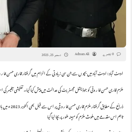
0 تبصرے
Adnan Ali
دسمبر 25, 2025
ایبٹ آباد : ایبٹ آباد میں بچو ں سے جن سی ز یاد تی کے الزام میں گرفتار قاری حسن فا ر 
ملزم قاری حسن فا ر وقی کو جوڈیشل مجسٹریٹ کی عدالت میں پیش کیا گیا۔ تفتیشی آفیسر کی اس
تاہم اس مقدمے میں ملوث ملزم کو مبینہ طور پر بچا لیا گیا