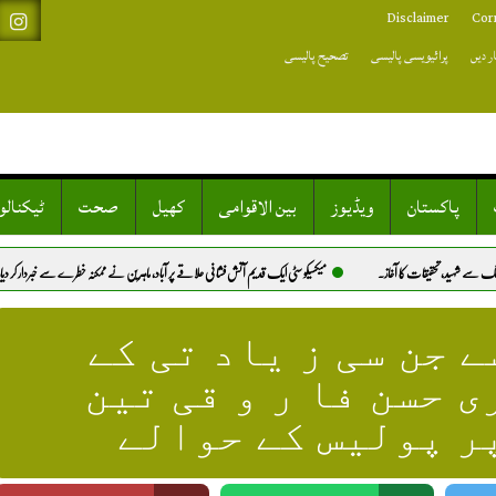
Disclaimer
Cor
ر دیں
پرائیویسی پالیسی
تصحیح پالیسی
پاکستان
ویڈیوز
بین الاقوامی
کھیل
صحت
ٹیکنال
ا آغاز.
میکسیکو سٹی ایک قدیم آتش فشانی علاقے پر آباد، ماہرین نے ممکنہ خطرے سے خبردار کر دیا.
دبئی کے 
 جن سی ز یاد تی کے
 حسن فا ر و قی تین
ر پولیس کے حوالے