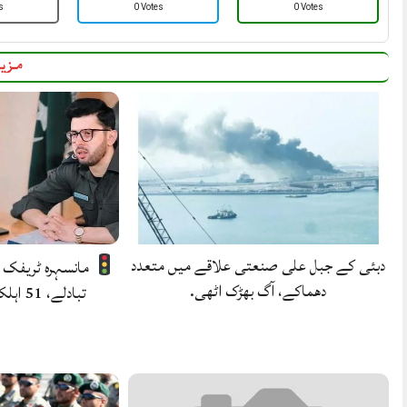
s
0 Votes
0 Votes
مزید
دبئی کے جبل علی صنعتی علاقے میں متعدد
مانسہرہ ٹریفک پ
دھماکے، آگ بھڑک اٹھی.
تبادلے، 51 اہلکار تبدیل کرنے کے…