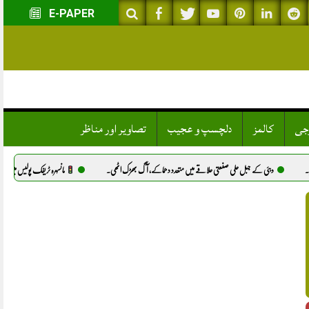
E-PAPER
وجی
کالمز
دلچسپ و عجیب
تصاویر اور مناظر
جبل علی صنعتی علاقے میں متعدد دھماکے، آگ بھڑک اٹھی.
مانسہرہ ٹریفک پولیس میں بڑے پیمانے پر تبادلے، 51 اہلکار تبدیل کرنے کے احکامات جاری.