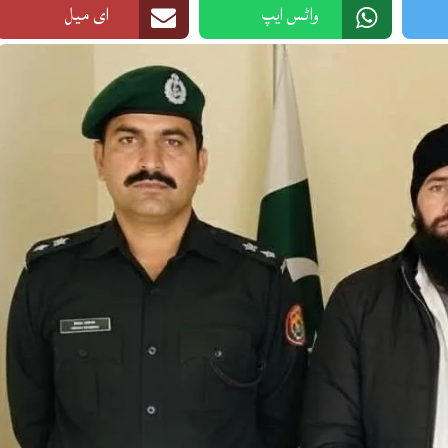
واٹس ایپ
ای میل