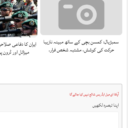
سمبڑیال: کمسن بچی کے ساتھ مبینہ نازیبا
ایران کا دفاعی صلاح
حرکت کی کوشش، مشتبہ شخص فرار.
میزائل اور ڈرون 
آپکا ای میل ایڈریس شائع نہیں کیا جائے گا
اپنا تبصرہ لکھیں