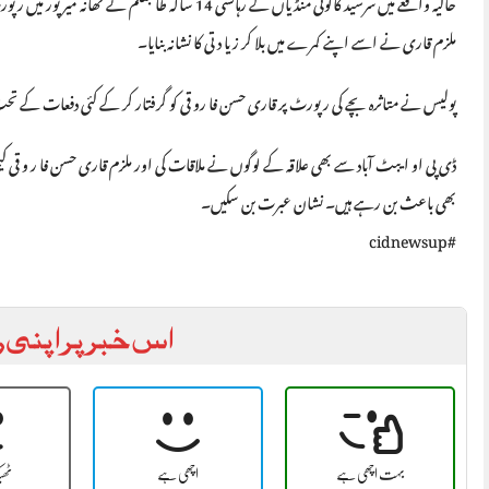
ملزم قاری نے اسے اپنے کمرے میں بلا کر ز یا د تی کا نشانہ بنایا۔
پولیس نے متاثرہ بچے کی رپورٹ پر قاری حسن فا رو قی کو گرفتار کر کے کئی دفعات کے تحت
ڈی پی او ایبٹ آباد سے بھی علاقہ کے لوگوں نے ملاقات کی اور ملزم قاری حسن فا ر و قی کی
بھی باعث بن رہے ہیں۔ نشان عبرت بن سکیں۔
#cidnewsup
اس خبر پر اپنی ر
بہت اچھی ہے
اچھی ہے
ٹھ