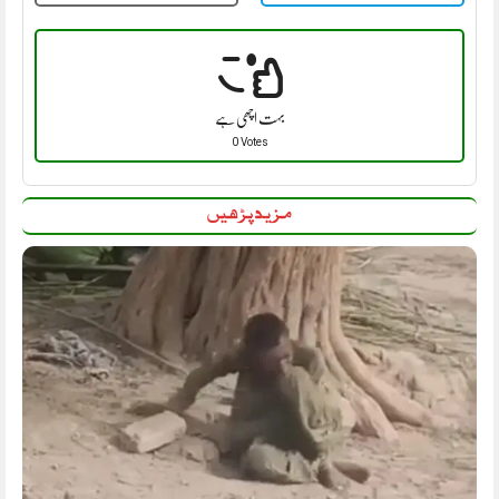
بہت اچھی ہے
0 Votes
مزید پڑھیں