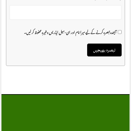
آئیندہ تبصرہ کرنے کے لیے میرا نام اور ای-میل ایڈریس وغیرہ محفوظ کر لیں۔