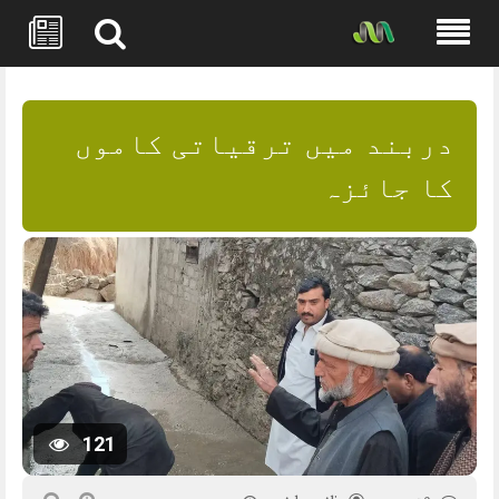
Skip
to
content
دربند میں ترقیاتی کاموں
کا جائزہ
121