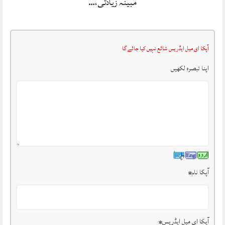
مبینہ زیادتی،…
آپکا ای میل ایڈریس شائع نہیں کیا جائے گا
اپنا تبصرہ لکھیں
آپکا نام
*
آپکا ای میل ایڈریس
*