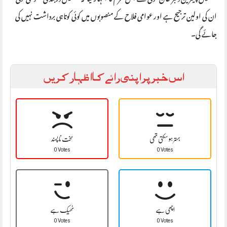
ان کی اولین ترجیح ہے اور عوامی فلاح کے منصوبوں میں کوئی کوتاہی برداشت نہیں کی
جائے گی۔
اس خبر پر اپنی رائے کا اظہار کریں
بہتر ہو سکتی تھی
سخت نا پسند
0 Votes
0 Votes
اچھی ہے
ٹھیک ہے
0 Votes
0 Votes