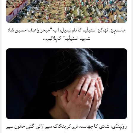
مانسہرہ: ٹھاکرہ اسٹیڈیم کا نام تبدیل، اب “میجر واصف حسین شاہ
شہید اسٹیڈیم” کہلائے…
راولپنڈی: شادی کا جھانسہ دے کر بنکاک سے لائی گئی خاتون سے