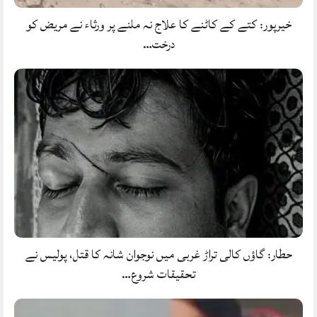
خیرپور: کتے کے کاٹنے کا علاج نہ ملنے پر ورثاء نے مریض کو
درخت…
حطار: گاؤں کالی تراڑ غربی میں نوجوان شانہ کا قتل، پولیس نے
تحقیقات شروع…