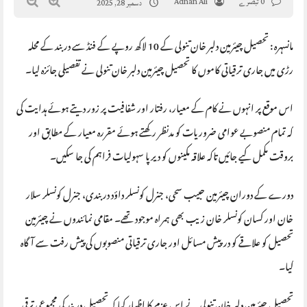
0 تبصرے
Adnan Ali
دسمبر 28, 2025
مانسہرہ : تحصیل چیئرمین دلبر خان تنولی کے 10 لاکھ روپے کے فنڈ سے دربند کے محلہ
رڑی میں جاری ترقیاتی کاموں کا تحصیل چیئرمین دلبر خان تنولی نے تفصیلی جائزہ لیا۔
اس موقع پر انہوں نے کام کے معیار، رفتار اور شفافیت پر زور دیتے ہوئے ہدایت کی
کہ تمام منصوبے عوامی ضروریات کو مدنظر رکھتے ہوئے مقررہ معیار کے مطابق اور
بروقت مکمل کیے جائیں تاکہ علاقہ مکینوں کو دیرپا سہولیات فراہم کی جا سکیں۔
دورے کے دوران چیئرمین حبیب سحی، جنرل کونسلر داؤد دربندی، جنرل کونسلر سلار
خان اور کسان کونسلر خان زیب بھی ہمراہ موجود تھے۔ مقامی نمائندوں نے چیئرمین
تحصیل کو علاقے کو درپیش مسائل اور جاری ترقیاتی منصوبوں کی پیش رفت سے آگاہ
کیا۔
تحصیل چیئرمین دلبر خان تنولی نے اس عزم کا اظہار کیا کہ تحصیل دربند کی مجموعی ترقی