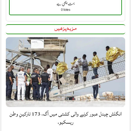
بہت اچھی ہے
0 Votes
مزید پڑھیں
انگلش چینل عبور کرنے والی کشتی میں آگ، 173 تارکینِ وطن
ریسکیو.