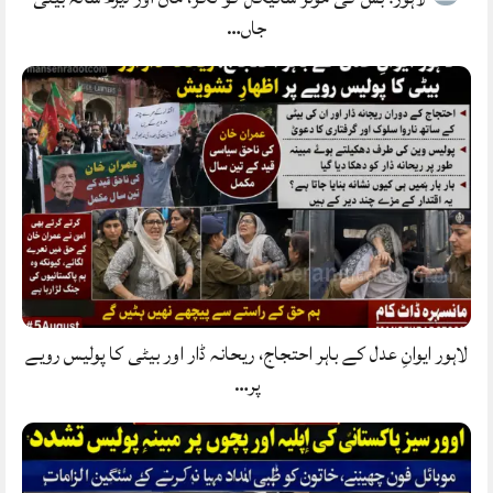
جاں…
لاہور ایوانِ عدل کے باہر احتجاج، ریحانہ ڈار اور بیٹی کا پولیس رویے
پر…