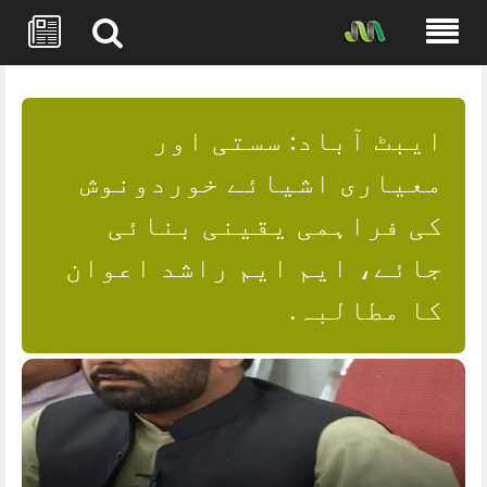
Skip
to
content
ایبٹ آباد: سستی اور
معیاری اشیائے خوردونوش
کی فراہمی یقینی بنائی
جائے، ایم ایم راشد اعوان
کا مطالبہ.