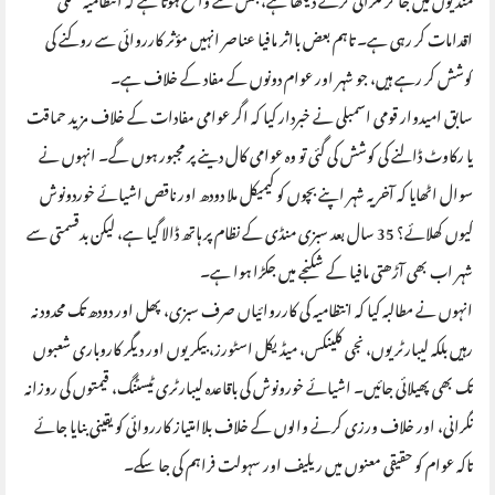
اقدامات کر رہی ہے۔ تاہم بعض بااثر مافیا عناصر انہیں مؤثر کارروائی سے روکنے کی
کوشش کر رہے ہیں، جو شہر اور عوام دونوں کے مفاد کے خلاف ہے۔
سابق امیدوار قومی اسمبلی نے خبردار کیا کہ اگر عوامی مفادات کے خلاف مزید حماقت
یا رکاوٹ ڈالنے کی کوشش کی گئی تو وہ عوامی کال دینے پر مجبور ہوں گے۔ انہوں نے
سوال اٹھایا کہ آخر یہ شہر اپنے بچوں کو کیمیکل ملا دودھ اور ناقص اشیائے خوردونوش
کیوں کھلائے؟ 35 سال بعد سبزی منڈی کے نظام پر ہاتھ ڈالا گیا ہے، لیکن بدقسمتی سے
شہر اب بھی آڑھتی مافیا کے شکنجے میں جکڑا ہوا ہے۔
انہوں نے مطالبہ کیا کہ انتظامیہ کی کارروائیاں صرف سبزی، پھل اور دودھ تک محدود نہ
رہیں بلکہ لیبارٹریوں، نجی کلینکس، میڈیکل اسٹورز، بیکریوں اور دیگر کاروباری شعبوں
تک بھی پھیلائی جائیں۔ اشیائے خورونوش کی باقاعدہ لیبارٹری ٹیسٹنگ، قیمتوں کی روزانہ
نگرانی، اور خلاف ورزی کرنے والوں کے خلاف بلاامتیاز کارروائی کو یقینی بنایا جائے
تاکہ عوام کو حقیقی معنوں میں ریلیف اور سہولت فراہم کی جا سکے۔