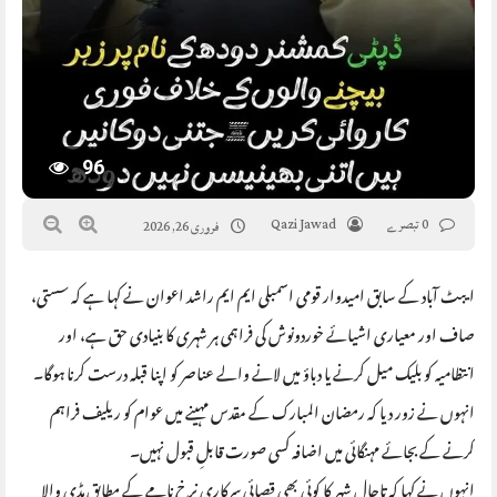
96
0 تبصرے
Qazi Jawad
فروری 26, 2026
ایبٹ آباد کے سابق امیدوار قومی اسمبلی ایم ایم راشد اعوان نے کہا ہے کہ سستی،
صاف اور معیاری اشیائے خوردونوش کی فراہمی ہر شہری کا بنیادی حق ہے، اور
انتظامیہ کو بلیک میل کرنے یا دباؤ میں لانے والے عناصر کو اپنا قبلہ درست کرنا ہوگا۔
انہوں نے زور دیا کہ رمضان المبارک کے مقدس مہینے میں عوام کو ریلیف فراہم
کرنے کے بجائے مہنگائی میں اضافہ کسی صورت قابلِ قبول نہیں۔
انہوں نے کہا کہ تاحال شہر کا کوئی بھی قصائی سرکاری نرخ نامے کے مطابق ہڈی والا