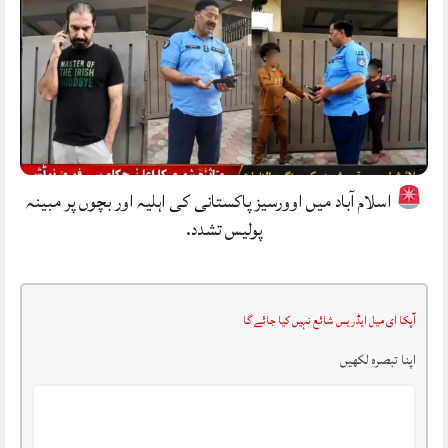
اسلام آباد میں اوورسیز پاکستانی کی اہلیہ اور بچوں پر مبینہ
پولیس تشدد.
آپکا ای میل ایڈریس شائع نہیں کیا جائے گا
اپنا تبصرہ لکھیں