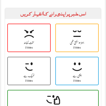
اس خبر پر اپنی رائے کا اظہار کریں
بہتر ہو سکتی تھی
سخت نا پسند
0 Votes
0 Votes
اچھی ہے
ٹھیک ہے
0 Votes
0 Votes