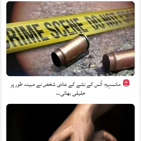
مانسہرہ: آئس کے نشے کے عادی شخص نے مبینہ طور پر
حقیقی بھائی…