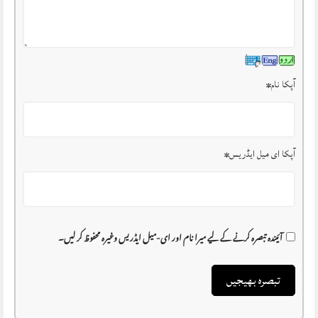
آپکا نام
*
آپکا ای میل ایڈریس
*
آئیندہ تبصرہ کرنے کے لیے میرا نام اور ای-میل ایڈریس وغیرہ محفوظ کر لیں۔