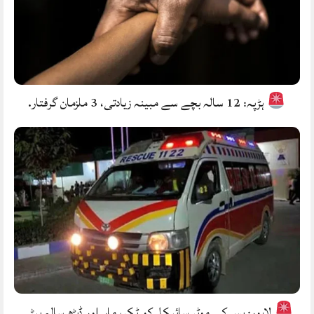
ہڑپہ: 12 سالہ بچے سے مبینہ زیادتی، 3 ملزمان گرفتار.
لاہور: بس کی موٹر سائیکل کو ٹکر، ماں اور ڈیڑھ سالہ بیٹی