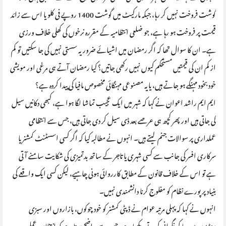
گوشت فروخت نہیں کر رہا، جبکہ مارکیٹ میں گوشت 1400 روپے فی کلو یا اس سے زائد
قیمت پر فروخت ہو رہا ہے، جو ضلعی انتظامیہ کے مقررہ نرخوں کی کھلی خلاف ورزی
ہے۔ ان کا سوال تھا کہ اگر رمضان میں اشیائے ضروریہ سستی نہیں کی جا سکتیں تو کم
از کم ان کی قیمتیں مستحکم کیوں نہیں رکھی جاتیں؟ کیا رمضان آتے ہی مرغی اور مویشی
خود بخود مہنگے ہو جاتے ہیں، یا یہ مصنوعی مہنگائی مخصوص مافیا کی پیدا کردہ ہے؟
ایم ایم راشد اعوان نے کہا کہ شہر میں ایک عجیب تماشا لگا ہوا ہے، کبھی دکانیں سیل
کی جاتی ہیں اور پھر کچھ ہی عرصے بعد ڈی سیل کر دی جاتی ہیں، جس سے انتظامی
عملداری پر سوالات جنم لیتے ہیں۔ انہوں نے مطالبہ کیا کہ اگر کسی اسسٹنٹ کمشنر یا
سرکاری افسر کی جانب سے کسی شہری یا تاجر کے ساتھ بدتمیزی کی شکایت سامنے آتی
ہے تو اس کے خلاف قانون کے مطابق کارروائی ہونی چاہیے، لیکن کسی ایک واقعے کی
بنیاد پر پورے نظام کو مفلوج کرنا دانشمندی نہیں۔
انہوں نے کہا کہ پہلی مرتبہ عوام نے ڈپٹی کمشنر کو خود چوکوں، بازاروں اور سبزی
منڈیوں میں جا کر نگرانی کرتے دیکھا ہے، جس سے واضح ہوتا ہے کہ انتظامیہ عملی