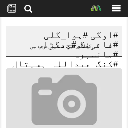
Skip
to
content
#اوگی #ہوا_گلی
#فائرنگ #جھگڑا
اس کیٹا گری میں
1
خبریں موجود ہیں
#مانسہرہ
#کنگ_عبداللہ_ہسپتال
#ریسکیو1122
#خیبرپختونخوا
#BreakingNews
#OghiNews