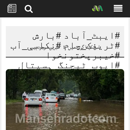
Skip
to
content
#ایبٹ_آباد #بارش
#ٹریفک_جام #نکاسی_آب
اس کیٹا گری میں
1
خبریں موجود ہیں
#خیبرپختونخوا
#ایوب_ٹیچنگ_ہسپتال
#شہری_مسائل
#انتظامیہ
#انفراسٹرکچر
#BreakingNews