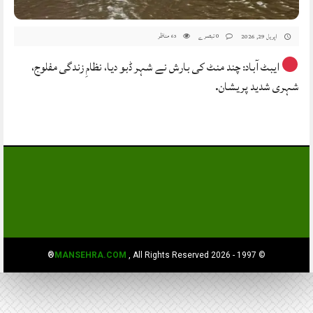
0 تبصرے
مناظر
اپریل 29, 2026
63
ایبٹ آباد: چند منٹ کی بارش نے شہر ڈبو دیا، نظامِ زندگی مفلوج،
شہری شدید پریشان.
MANSEHRA.COM
, All Rights Reserved®
© 1997 - 2026