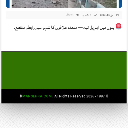
0 تبصرے
مناظر
مئ 12, 2026
66
بنوں میں اہم پل تباہ — متعدد علاقوں کا شہر سے رابطہ منقطع.
MANSEHRA.COM
, All Rights Reserved®
© 1997 - 2026