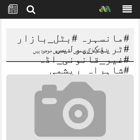
Skip
to
content
#مانسہرہ #بٹل_بازار
#ٹریفک_پولیس
اس کیٹا گری میں
1
خبریں موجود ہیں
#غیر_قانونی_اڈہ
#شاہراہ_ریشمی
#ٹریفک_مسائل
#قانونی_کارروائی
#خیبرپختونخوا
#پاکستان #PressRelease