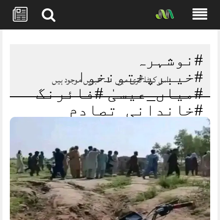
Skip
to
content
#نوشہرہ
#خیبرپختونخوا
اس کیٹا گری میں
1
خبریں موجود ہیں
#میاں_عیسیٰ #فائرنگ
#خاندانی_تصادم
#BreakingNews
#PakistanNews
#امن_و_امان
#Rescue1122
#mansehradotcom