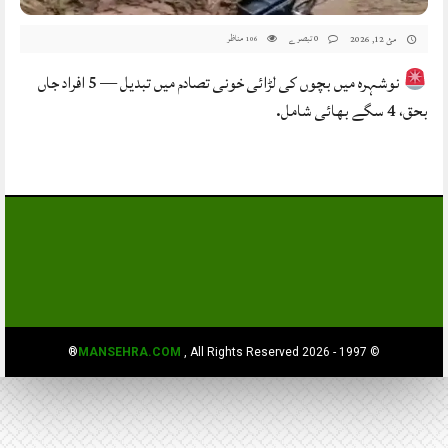
0 تبصرے
مناظر
مئ 12, 2026
106
نوشہرہ میں بچوں کی لڑائی خونی تصادم میں تبدیل — 5 افراد جاں
بحق، 4 سگے بھائی شامل.
MANSEHRA.COM
, All Rights Reserved®
© 1997 - 2026