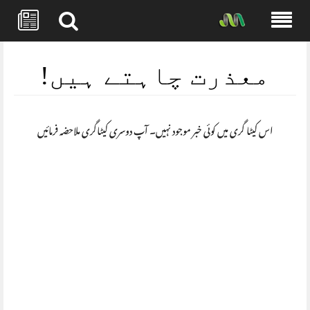
Skip
to
معذرت چاہتے ہیں!
content
اس کیٹا گری میں کوئی خبر موجود نہیں۔ آپ دوسری کیٹاگری ملاحضہ فرمائیں