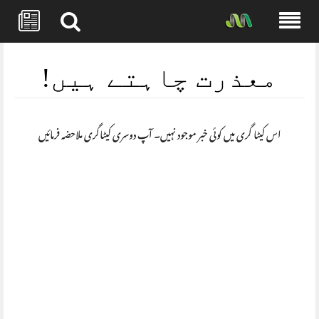
Skip
to
معذرت چاہتے ہیں!
content
اس کیٹا گری میں کوئی خبر موجود نہیں۔ آپ دوسری کیٹاگری ملاحضہ فرمائیں