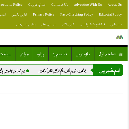
Skip
rections Policy
Copyrights
Contact Us
Advertise With Us
About Us
to
content
Editorial Policy
Fact-Checking Policy
Privacy Policy
ادارتی پالیسی
اشتہا
دستبرداری
فیکٹ چیکنگ پالیسی
کاپی رائٹس
ہم سے رابطہ
ہمارے بارے میں
صفحہ اوّل
تازہ ترین
مانسہرہ
ہزارہ
جرائم
سیاحت
اہم خبریں
ان میں چابی ڈالنے سے انفیکشن جان لیوا ثابت، شوروم مالک حاکم کٹوخیل انتقال کر گئ.
یومِ شہداء پر پشاور میں پولیس ک