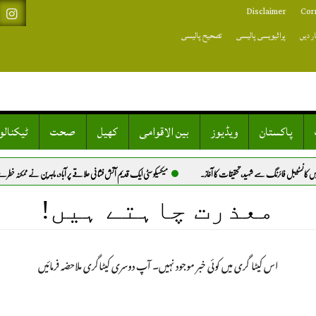
Disclaimer
Cor
ر دیں
پرائیویسی پالیسی
تصحیح پالیسی
پاکستان
ویڈیوز
بین الاقوامی
کھیل
صحت
ٹیکنال
انسٹیبل فائرنگ سے شہید، تحقیقات کا آغاز.
میکسیکو سٹی ایک قدیم آتش فشانی علاقے پر آباد، ماہرین نے ممکنہ خطرے سے خبر
معذرت چاہتے ہیں!
اس کیٹا گری میں کوئی خبر موجود نہیں۔ آپ دوسری کیٹاگری ملاحضہ فرمائیں