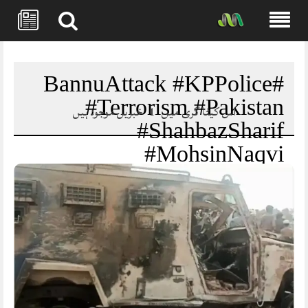
Skip
to
content
#BannuAttack #KPPolice
#Terrorism #Pakistan
اس کیٹا گری میں
1
خبریں موجود ہیں
#ShahbazSharif
#MohsinNaqvi
#BreakingNews #Bannu
#PoliceMartyrs
#WarOnTerror
#PakistanArmy
#SecurityForces
#JusticeForMartyrs #KPK