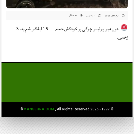
#PakistanNews
0 تبصرے
مناظر
مئ 10, 2026
93
بنوں میں پولیس چوکی پر خودکش حملہ — 15 اہلکار شہید، 3
زخمی.
MANSEHRA.COM
, All Rights Reserved®
© 1997 - 2026