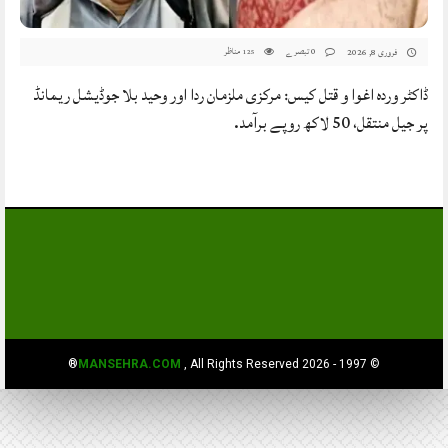
0 تبصرے
مناظر
فروری 8, 2026
125
ڈاکٹر وردہ اغوا و قتل کیس: مرکزی ملزمان ردا اور وحید بلا جوڈیشل ریمانڈ
پر جیل منتقل، 50 لاکھ روپے برآمد.
MANSEHRA.COM
, All Rights Reserved®
© 1997 - 2026