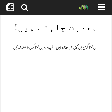
Skip
to
معذرت چاہتے ہیں!
content
اس کیٹا گری میں کوئی خبر موجود نہیں۔ آپ دوسری کیٹاگری ملاحضہ فرمائیں