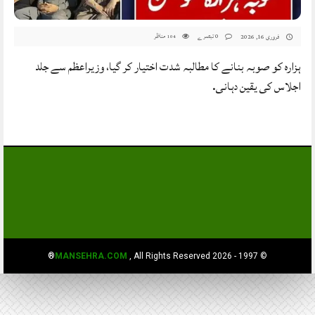
0 تبصرے
مناظر
فروری 16, 2026
104
ہزارہ کو صوبہ بنانے کا مطالبہ شدت اختیار کر گیا، وزیراعظم سے جلد
اجلاس کی یقین دہانی.
MANSEHRA.COM
, All Rights Reserved®
© 1997 - 2026