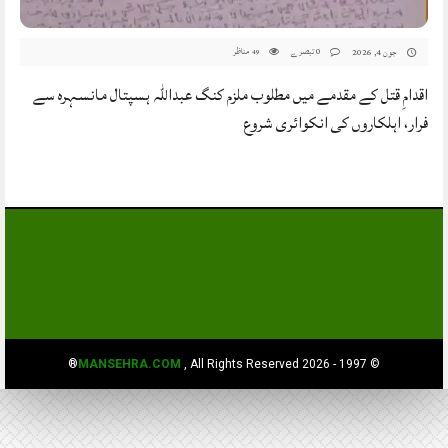
#MansehraDotCom
0 تبصرے
مناظر
جون 4, 2026
49
اقدامِ قتل کے مقدمے میں مطلوب ملزم کنگ عبداللہ ہسپتال مانسہرہ سے
فرار، اہلکاروں کی انکوائری شروع
MANSEHRA.COM
, All Rights Reserved®
© 1997 - 2026