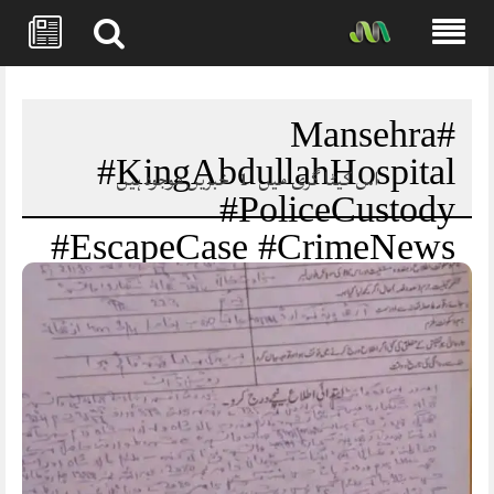
Skip
to
content
#Mansehra
#KingAbdullahHospital
اس کیٹا گری میں
1
خبریں موجود ہیں
#PoliceCustody
#EscapeCase #CrimeNews
#PoliceInquiry
#BreakingNews
#MansehraPolice
#KPKNews #HazaraNews
#LawAndOrder
#MansehraUpdates