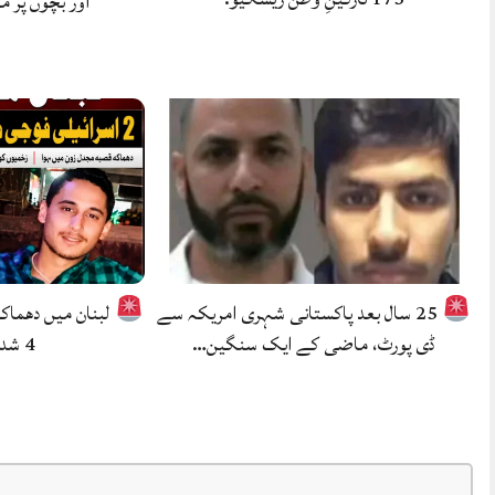
اور بچوں پر م
25 سال بعد پاکستانی شہری امریکہ سے
ڈی پورٹ، ماضی کے ایک سنگین…
4 شدید زخمی.