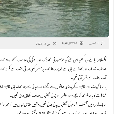
0 تبصرے
Qazi Jawad
مئ 13, 2026
صاف، شفاف اور ٹھنڈے پانی سے لبریز رہتا تھا۔ یہ منظر کسی قدرتی جنت سے کم نہ تھا
آب و تاب سے نظر آتی تھی۔
یہ دریا گلیات اور خانپور کے پہاڑی علاقوں سے نکلنے والے پانی سے بنتا تھا۔ پانی خانپور ڈیم ا
شفافیت کا یہ عالم تھا کہ نیچے موجود پتھر اور تیرتی مچھلیاں صاف دکھائی دیتی تھیں۔
دریائے ہرو میں مختلف اقسام کی مچھلیاں پائی جاتی تھیں، جنہیں مقامی زبان میں “دھمراہ”
غروب ہوتا اور اوپر سے ٹرین پل عبور کرتی تو منظر انتہائی دلکش ہو جاتا تھا۔