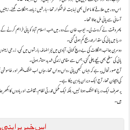
اس دور میں علاقے کا ماحول بھی نہایت خوشگوار تھا—بارشیں زیادہ، جنگلات گھنے، زمینیں زر
آسانی سے پانی مل جاتا تھا۔
پھر وقت نے کروٹ لی۔ ایوب خان کے دور میں جب اسلام آباد کو پانی فراہم کرنے کے من
دریا میں پانی کی مقدار بتدریج کم ہوتی گئی۔
دوسری جانب جنگلات کی بے دریغ کٹائی، آبادی میں تیز اضافہ، بارشوں میں کمی، زرعی زمینوں کا
پانی کی سطح بھی نیچے چلی گئی، جس سے مقامی زندگی شدید متاثر ہوئی۔
آج صورتحال یہ ہے کہ جہاں کبھی پانی رواں دواں تھا، وہاں اب خشک پتھر اور خاموشی نظر آت
کی پہچان تھا، آج ایک ویران یاد بن چکا ہے۔
یہ صرف ایک دریا کا خشک ہونا نہیں، بلکہ ایک مکمل قدرتی نظام، ثقافت اور یادوں کا بکھر جا
ہیں۔
اس خبر پر اپنی ر