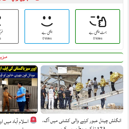
بہت اچھی ہے
اچھی ہے
ٹھ
s
0 Votes
0 Votes
مزید
انگلش چینل عبور کرنے والی کشتی میں آگ،
اسلام آباد میں ا
173 تارکینِ وطن ریسکیو.