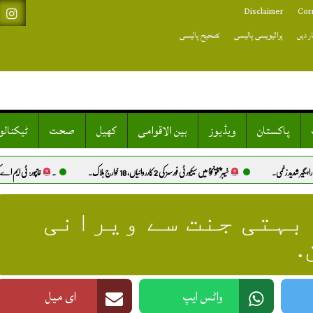
Disclaimer
Cor
ر دیں
پرائیویسی پالیسی
تصحیح پالیسی
پاکستان
ویڈیوز
بین الاقوامی
کھیل
صحت
ٹیکنال
خیبرپختونخوا میں سیکیورٹی فورسز کی 2 کارروائیاں، 10 خوارج ہلاک.
۔
خانپور: ٹی ایم اے کی ڈیم پارک کی جگہ
 بہتی جنت سے ویرانی
.
واٹس ایپ
ای میل