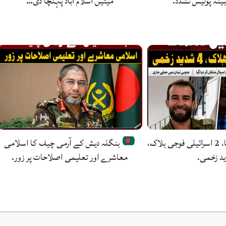
بینہ پولیس تشدد.
میتیں اسلام آباد پہنچا دی…
لبنان میں دھماکا، 2 اسرائیلی فوجی ہلاک،
بنگلہ دیش کے آرمی چیف کا اسلامی
معاشرے اور تعلیمی اصلاحات پر زور.