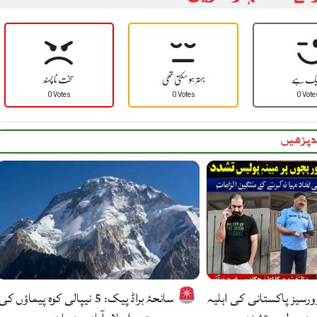
یک ہے
بہتر ہو سکتی تھی
سخت نا پسند
0 Votes
0 Votes
0 Vote
 پڑھیں
وورسیز پاکستانی کی اہلیہ
سانحۂ براڈ پیک: 5 نیپالی کوہ پیماؤں کی