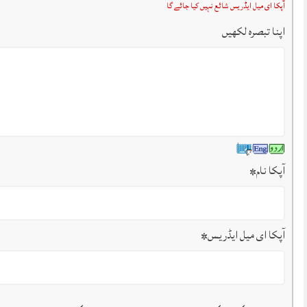
آپکا ای میل ایڈریس شائع نہیں کیا جائے گا
اپنا تبصرہ لکھیں
آپکا نام
*
آپکا ای میل ایڈریس
*