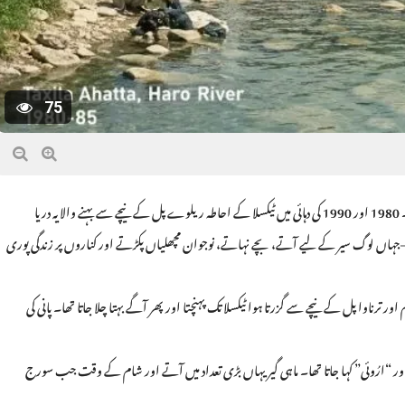
75
ٹیکسلا: دریائے ہرو کبھی اس خطے کی خوبصورتی، ٹھنڈک اور زندگی کی علامت سمجھا جاتا تھا۔ 1980 اور 1990 کی دہائی میں ٹیکسلا کے احاطہ ریلوے پل کے نیچے سے بہنے والا یہ دریا
—جہاں لوگ سیر کے لیے آتے، بچے نہاتے، نوجوان مچھلیاں پکڑتے اور کناروں پر زندگی پوری
ور ترناوا پل کے نیچے سے گزرتا ہوا ٹیکسلا تک پہنچتا اور پھر آگے بہتا چلا جاتا تھا۔ پانی کی
 اور “ارُوئی” کہا جاتا تھا۔ ماہی گیر یہاں بڑی تعداد میں آتے اور شام کے وقت جب سورج