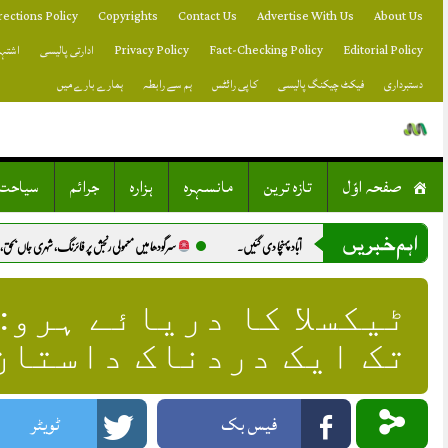
Skip
rections Policy
Copyrights
Contact Us
Advertise With Us
About Us
to
content
Editorial Policy
Fact-Checking Policy
Privacy Policy
ادارتی پالیسی
اشتہا
دستبرداری
فیکٹ چیکنگ پالیسی
کاپی رائٹس
ہم سے رابطہ
ہمارے بارے میں
صفحہ اوّل
تازہ ترین
مانسہرہ
ہزارہ
جرائم
سیاحت
اہم خبریں
سرگودھا میں معمولی رنجش پر فائرنگ، شہری جاں بحق، راہگیر شدید زخمی.
ٹیکسلا کا دریائے ہرو:
تک ایک دردناک داستان
فیس بک
ٹویٹر