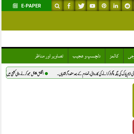
E-PAPER
وجی
کالمز
دلچسپ و عجیب
تصاویر اور مناظر
 واگزار کرانے کی کارروائی، تصادم کے بعد متعدد گرفتاریاں.
انگلش چینل عبور کرنے والی کشتی میں آگ، 173 تارکینِ وطن ریسکیو.