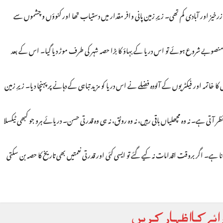
خیز اور آبادی کم تھی۔ زیرِ زمین پانی وافر مقدار میں دستیاب تھا اور کنوؤں و چشموں سے
صوبے شروع ہوئے تو اس دریا کے بہاؤ کا بڑا حصہ شہر کی طرف موڑ دیا گیا۔ اس کے بعد
 خاتمہ اور فیکٹریوں کے آلودہ فضلے نے اس دریا کو مزید تباہی کے دہانے پر پہنچا دیا۔ زیرِ زمین
ی ہے۔ نہ وہ مچھلیاں باقی رہیں، نہ وہ رونق، نہ ہی وہ قدرتی حسن۔ دریائے ہرو جو کبھی ٹیکسلا
نا ہے۔ اگر بروقت اقدامات نہ کیے گئے تو ایسی کئی اور قدرتی نعمتیں بھی تاریخ کا حصہ بن سکتی
ائے کا اظہار کریں