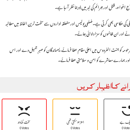
ج اغواء، قتل اور جرائم کی لہر میں ڈوبتا نظر آ رہا ہے۔
لی کی عکاسی بھی کرتی ہے۔ضلعی پولیس اور متعلقہ اداروں سے سخت ترین الفاظ میں مطالبہ
جائے اور ان ظالموں کو سزا دلوائی جائے۔
مرحومہ کو جنت الفردوس میں اعلیٰ مقام عطا فرمائے، پسماندگان کو صبرِ جمیل دے اور اس
ں اور ہمارے معاشرے کو امن و سلامتی عطا فرمائے۔
ائے کا اظہار کریں
یک ہے
بہتر ہو سکتی تھی
سخت نا پسند
0 Votes
0 Votes
0 Vote