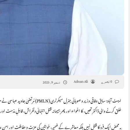
0 تبصرے
Adnan Ali
دسمبر 9, 2025
ایبٹ آباد: سابق وفاقی وزیر و صوبائی ج
خلق کرنے والی ڈاکٹر تھیں، کا اغواء اور پھر بہیمانہ قتل انتہائی دلخراش، قابلِ مذمت ا
یہ محض ایک فرد کا قتل نہیں بلکہ معاشرے کے ضمیر، خواتین کی عزت و حفاظت اور امنِ عا