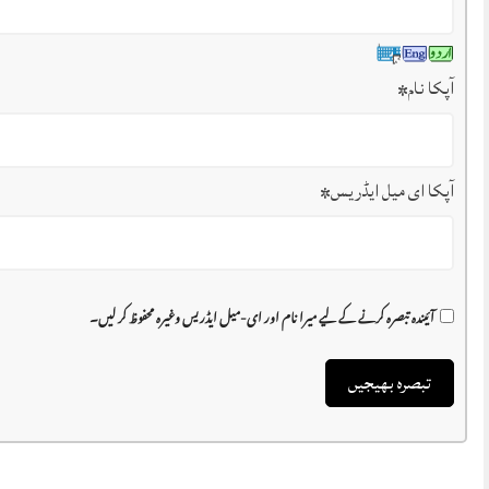
آپکا نام
*
آپکا ای میل ایڈریس
*
آئیندہ تبصرہ کرنے کے لیے میرا نام اور ای-میل ایڈریس وغیرہ محفوظ کر لیں۔