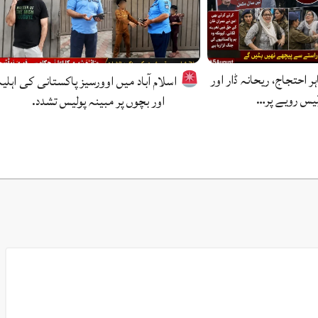
ہر احتجاج، ریحانہ ڈار اور
اسلام آباد میں اوورسیز پاکستانی کی اہلیہ
لیس رویے پر…
اور بچوں پر مبینہ پولیس تشدد.