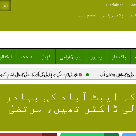
Disclaimer
Cor
ر دیں
پرائیویسی پالیسی
تصحیح پالیسی
پاکستان
ویڈیوز
بین الاقوامی
کھیل
صحت
ٹیکنال
۔
خانپور: ٹی ایم اے کی ڈیم پارک کی جگہ واگزار کرانے کی کارروائی، تصادم کے بعد متعدد گرفتاریاں.
کہ ایبٹ آباد کی بہادر
ی ڈاکٹر تھیں، مرتضیٰ