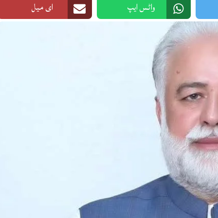
واٹس ایپ
ای میل