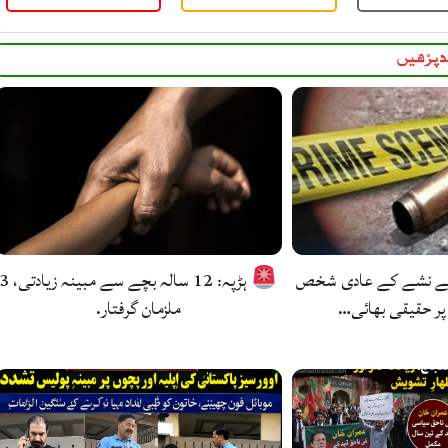
 پڑھیں
کے نشے کے عادی شخص
ہڑپہ: 12 سالہ بچے سے مبینہ زیادتی
پر حقیقی بھائی…
ملزمان گرفتار.