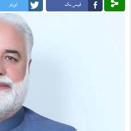
فیس بک
ٹویٹر