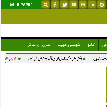
E-PAPER
وجی
کالمز
دلچسپ و عجیب
تصاویر اور مناظر
انگلش چینل عبور کرنے والی کشتی میں آگ، 173 تارکینِ وطن ریسکیو.
مانسہرہ: آئس کے نشے کے عادی شخص نے مبین