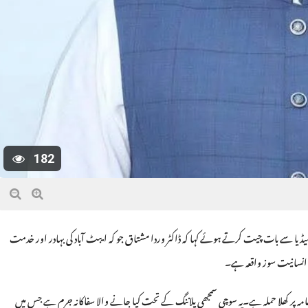
182
نرل سیکرٹری (PMLN) مُرتضیٰ جاوید عباسی نے میڈیا سے بات چیت کرتے ہوئے کہا کہ ڈاکٹر وردا مشتاق جو کہ ایبٹ آباد کی بہادر اور خدمت
ور انسانیت سوز واقعہ ہے۔
مہ پر کھلا حملہ ہے۔یہ سوچی سمجھی پلاننگ کے تحت کیا جانے والا سفاکانہ جرم ہے جس میں