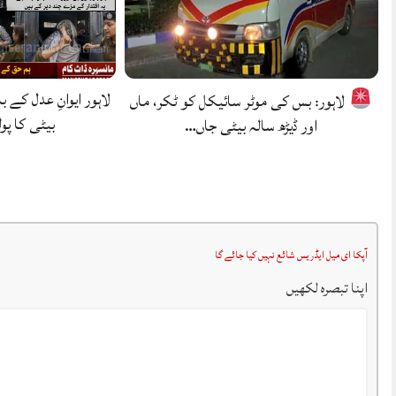
لاہور ایوانِ عدل کے با
لاہور: بس کی موٹر سائیکل کو ٹکر، ماں
بیٹی کا پو
اور ڈیڑھ سالہ بیٹی جاں…
آپکا ای میل ایڈریس شائع نہیں کیا جائے گا
اپنا تبصرہ لکھیں