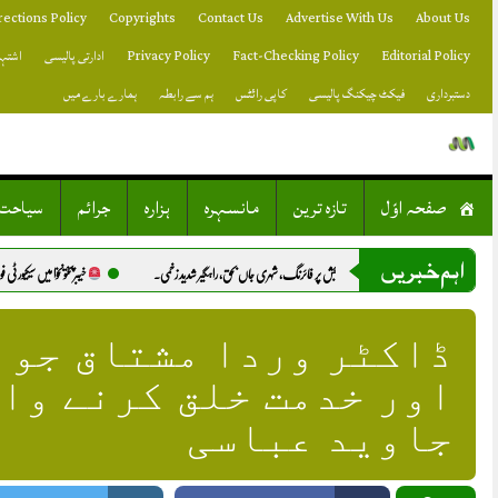
Skip
rections Policy
Copyrights
Contact Us
Advertise With Us
About Us
to
content
Editorial Policy
Fact-Checking Policy
Privacy Policy
ادارتی پالیسی
اشتہا
دستبرداری
فیکٹ چیکنگ پالیسی
کاپی رائٹس
ہم سے رابطہ
ہمارے بارے میں
صفحہ اوّل
تازہ ترین
مانسہرہ
ہزارہ
جرائم
سیاحت
اہم خبریں
دھا میں معمولی رنجش پر فائرنگ، شہری جاں بحق، راہگیر شدید زخمی.
خیبرپختونخوا میں سیکیورٹی فورسز کی 2 کارروائیاں، 10 خوارج ہلاک.
ڈاکٹر وردا مشتاق جو 
اور خدمت خلق کرنے وال
جاوید عباسی