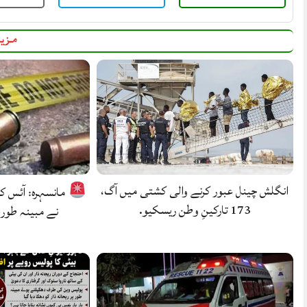
مزید
انگلش چینل عبور کرنے والی کشتی میں آگ،
مانسہرہ: آئس 
173 تارکینِ وطن ریسکیو.
نے مبینہ طور 