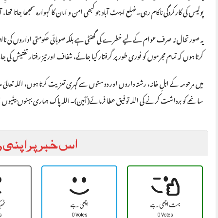
پولیس کی کارکردگی ناکام رہی۔ضلع ایبٹ آباد جو کبھی امن و امان کا گہوارہ سمجھا جاتا تھا، آ
یہ صورتحال نہ صرف عوام کے لیے خطرے کی گھنٹی ہے بلکہ صوبائی حکومتی اداروں کی نااہ
کرتا ہوں کہ تمام مجرموں کو فوری طور پر گرفتار کیا جائے، شفاف اور تیز رفتار تفتیش کی 
میں مرحومہ کے اہلِ خانہ، رشتہ داروں اور دوستوں سے گہری تعزیت کرتا ہوں، اللہ تعالیٰ 
سانحے کو برداشت کرنے کی اللہ توفیق عطا فرمائے(آمین)۔اللہ پاک ہماری بہنوں بیٹیو
اس خبر پر اپنی ر
بہت اچھی ہے
اچھی ہے
ٹھ
s
0 Votes
0 Votes