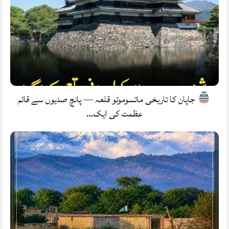
جاپان کا تاریخی ماتسوموتو قلعہ — پانچ صدیوں سے قائم
عظمت کی ایک…