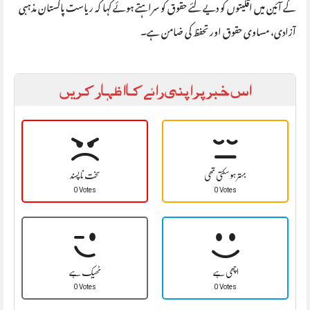
کے آئین میں اقلیتوں کو دیے گئے حقوق کو سراہتے ہوئے کہا کہ ریاست پاکستان مذہبی
آزادی، مساوی حقوق اور تحفظ کی ضامن ہے۔
اس خبر پر اپنی رائے کا اظہار کریں
بہتر ہو سکتی تھی
سخت نا پسند
0 Votes
0 Votes
اچھی ہے
ٹھیک ہے
0 Votes
0 Votes