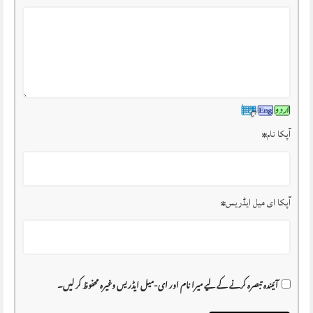
آپکا نام
*
آپکا ای میل ایڈریس
*
آئیندہ تبصرہ کرنے کے لیے میرا نام اور ای-میل ایڈریس وغیرہ محفوظ کر لیں۔