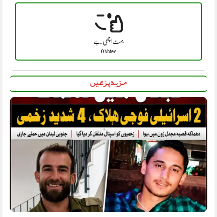
بہت اچھی ہے
0 Votes
مزید پڑھیں