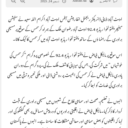
0 تبصرے
Adnan Ali
دسمبر 24, 2025
ایبٹ آباد: ڈپٹی ڈائریکٹر ریجنل انفارمیشن آفس ایبٹ آباد اکرام اللہ سعید نے سٹیشن
مینیجر پختونخوا ریڈیو 92.4 ایبٹ آباد رضوان ملک کے ہمراہ کرسمس کے موقع پر مسیحی
برادری کے رہنما ؤں کے ساتھ پختونخوا ریڈیو ایبٹ آباد میں کرسمس کا کیک کاٹا۔
اس موقع پر مائیکل فیاض نے پختونخوا ریڈیو 92.4 کے خصوصی پروگرام ”کرسمس کی
خوشیاں ” میں شرکت کی، جس کی میزبانی کاشف ملک نے کی۔پروگرام کے دوران
پادری مائیکل فیاض نے کرسمس کی اہمیت پر روشنی ڈالی اور ملکی تعمیر و ترقی میں مسیحی
برادری کی خدمات کو اجاگر کیا۔
انہوں نے تعلیم، صحت اور سماجی فلاح کے شعبوں میں مسیحی برادری کے مثبت
کردار کا ذکر کیا۔مائیکل فیاض نے اقلیتی برادریوں کو درپیش مسائل پر بھی گفتگو کی اور
کہا کہ اقلیتوں کو بعض سماجی اور معاشی مشکلات کا سامنا ہے۔ انہوں نے پاکستان