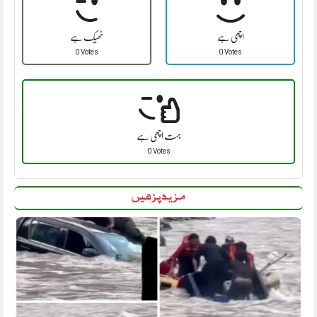
اچھی ہے
ٹھیک ہے
0 Votes
0 Votes
بہت اچھی ہے
0 Votes
مزید پڑھیں