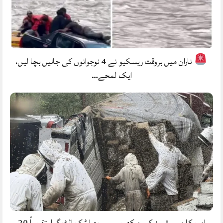
ناران میں بروقت ریسکیو نے 4 نوجوانوں کی جانیں بچا لیں،
ایک لمحے…
امریکا میں شہد کی مکھیوں سے بھرا ٹرک الٹ گیا، تقریباً 20