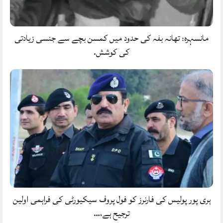
مانسہرہ: تھانہ بفہ کی حدود میں کمسن بچے سے جنسی زیادتی
کی کوشش.
ہری پور پولیس کی فارنرز کو فول پروف سیکیورٹی کی فراہمی اولین
ترجیح ہے،…