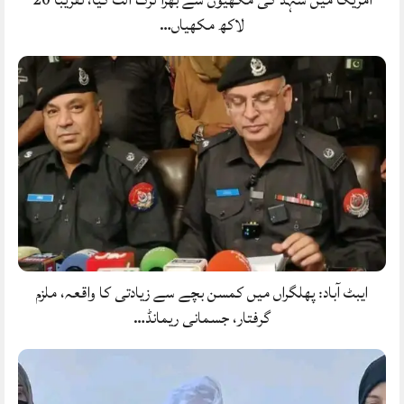
لاکھ مکھیاں…
ایبٹ آباد: پھلگراں میں کمسن بچے سے زیادتی کا واقعہ، ملزم
گرفتار، جسمانی ریمانڈ…