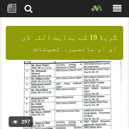
Skip
to
content
گریڈ 19 کے ہدایت اللہ ڈی
ای او مانسہرہ تعینات
297