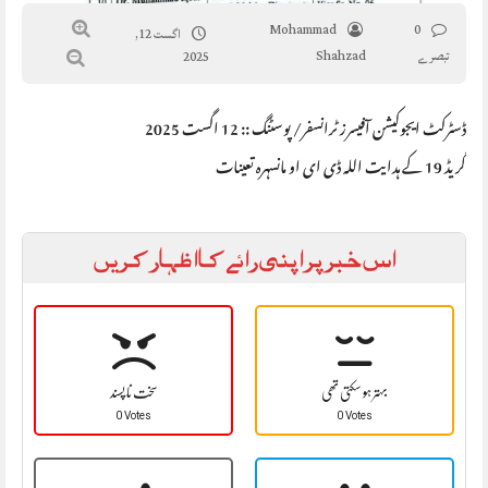
Mohammad
0
اگست 12,
تبصرے
Shahzad
2025
ڈسٹرکٹ ایجوکیشن آفیسرز ٹرانسفر/ پوسٹنگ :: 12 اگست 2025
گریڈ 19 کے ہدایت اللہ ڈی ای او مانسہرہ تعینات
اس خبر پر اپنی رائے کا اظہار کریں
بہتر ہو سکتی تھی
سخت نا پسند
0 Votes
0 Votes