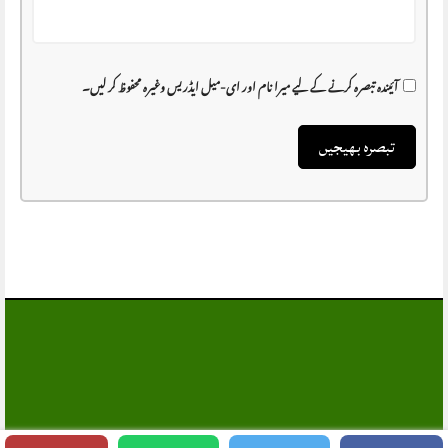
آئیندہ تبصرہ کرنے کے لیے میرا نام اور ای-میل ایڈریس وغیرہ محفوظ کر لیں۔