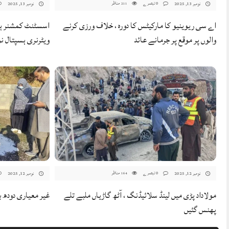
0 تبصرے
مناظر
نومبر 13, 2025
نومبر 13, 2025
211
اے سی ریوینیو کا مارکیٹس کا دورہ ، خلاف ورزی کرنے
اسسٹنٹ کمشنر ہیڈ
والوں پر موقع پر جرمانے عائد
ویٹرنری ہسپتال نو
0 تبصرے
مناظر
نومبر 12, 2025
نومبر 12, 2025
164
مولاداد پڑی میں لینڈ سلائیڈنگ ، آٹھ گاڑیاں ملبے تلے
غیر معیاری دودھ ب
پھنس گئیں