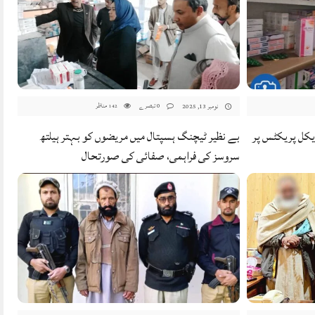
0 تبصرے
مناظر
نومبر 13, 2025
142
ڈیکل پریکٹس پر
بے نظیر ٹیچنگ ہسپتال میں مریضوں کو بہتر ہیلتھ
سروسز کی فراہمی، صفائی کی صورتحال