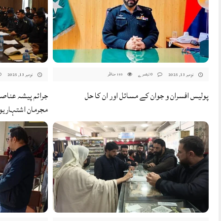
0 تبصرے
مناظر
نومبر 13, 2025
نومبر 13, 2025
193
پولیس افسران و جوان کے مسائل اور ان کا حل
جرائم پیشہ عناصر
مجرمان اشتہاریو