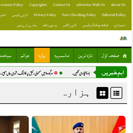
Skip
rections Policy
Copyrights
Contact Us
Advertise With Us
About Us
to
content
Editorial Policy
Fact-Checking Policy
Privacy Policy
ادارتی پالیسی
اشتہا
دستبرداری
فیکٹ چیکنگ پالیسی
کاپی رائٹس
ہم سے رابطہ
ہمارے بارے میں
صفحہ اوّل
تازہ ترین
مانسہرہ
ہزارہ
جرائم
سیاحت
اہم خبریں
سرگودھا میں معمولی رنجش پر فائرنگ، شہری جاں بحق، راہگیر شدید 
ہزارہ