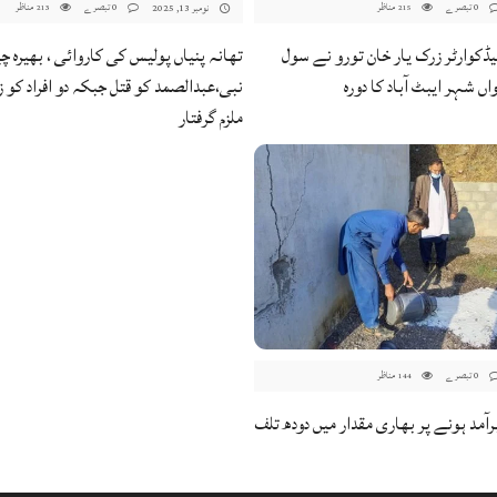
0 تبصرے
مناظر
0 تبصرے
مناظر
نومبر 13, 2025
213
215
کوارٹر زرک یار خان تورو نے سول
تھانہ پنیاں پولیس کی کاروائی ، بھیرہ چی
اں شہر ایبٹ آباد کا دورہ
نبی،عبدالصمد کو قتل جبکہ دو افراد کو 
ملزم گرفتار
0 تبصرے
مناظر
144
رآمد ہونے پر بھاری مقدار میں دودھ تلف