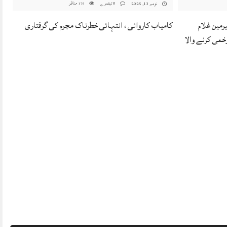
0 تبصرے
مناظر
نومبر 13, 2025
176
رمین غلام
کامیاب کاروائی ، انتہائی خطرناک مجرم کی گرفتاری
زخمی کرنے والا