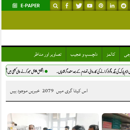
E-PAPER
وجی
کالمز
دلچسپ و عجیب
تصاویر اور مناظر
 کی جگہ واگزار کرانے کی کارروائی، تصادم کے بعد متعدد گرفتاریاں.
انگلش چینل عبور کرنے والی کشتی میں آگ، 173 تارکینِ وطن ریسکیو.
اس کیٹا گری میں
2079
خبریں موجود ہیں