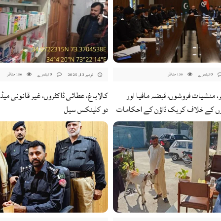
0 تبصرے
مناظر
0 تبصرے
مناظر
نومبر 13, 2025
156
130
، منشیات فروشوں، قبضہ مافیا اور
کالاباغ، عطائی ڈاکٹروں، غیر قانونی می
ں کے خلاف کریک ڈاؤن کے احکامات
دو کلینکس سیل