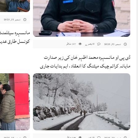
دسمبر 31, 2025
مانسہرہ سیٹلمنٹ 
کونسل طارق عدیل
0 تبصرے
مناظر
دسمبر 31, 2025
167
ڈی پی او مانسہرہ محمد اظہر خان کی زیر صدارت
ماہانہ کرائم چیک میٹنگ کا انعقاد ، اہم ہدایات جاری
0 تبصرے
مناظر
دسمبر 23, 2025
دسمبر 23, 2025
184