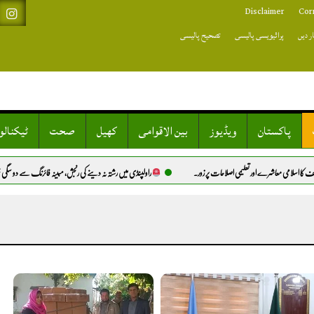
Disclaimer
Cor
ر دیں
پرائیویسی پالیسی
تصحیح پالیسی
پاکستان
ویڈیوز
بین الاقوامی
کھیل
صحت
ٹیکنال
شرے اور تعلیمی اصلاحات پر زور.
راولپنڈی میں رشتہ نہ دینے کی رنجش، مبینہ فائرنگ سے دو سگی بہنیں شدید زخمی