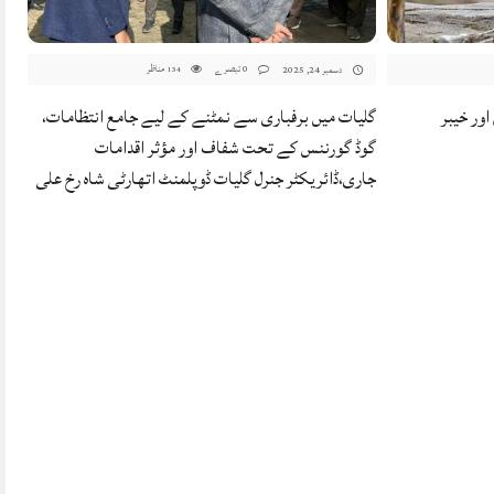
0 تبصرے
مناظر
دسمبر 24, 2025
134
ور خیبر
گلیات میں برفباری سے نمٹنے کے لیے جامع انتظامات،
گوڈ گورننس کے تحت شفاف اور مؤثر اقدامات
جاری،ڈائریکٹر جنرل گلیات ڈوپلمنٹ اتھارٹی شاہ رخ علی