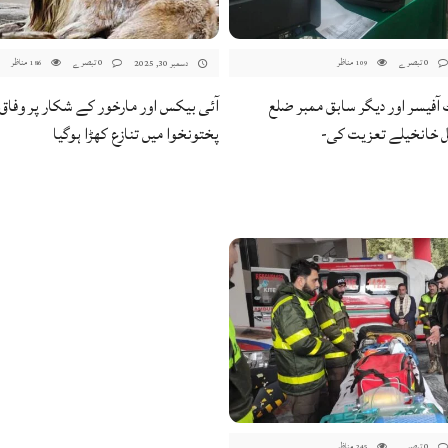
0 تبصرے
مناظر
0 تبصرے
مناظر
دسمبر 30, 2025
186
109
آفیسر اور دیگر سابق ممبر ضلع
آئی بیکس اور مارخور کے شکار پر وفاق ا
 خانخیلے تعزیت کی-
پختونخوا میں تنازع کھڑا ہوگیا
0 تبصرے
مناظر
245