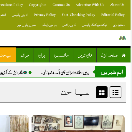
Skip
rections Policy
Copyrights
Contact Us
Advertise With Us
About Us
to
content
Editorial Policy
Fact-Checking Policy
Privacy Policy
ادارتی پالیسی
اشتہا
دستبرداری
فیکٹ چیکنگ پالیسی
کاپی رائٹس
ہم سے رابطہ
ہمارے بارے میں
صفحہ اوّل
تازہ ترین
مانسہرہ
ہزارہ
جرائم
سیاحت
اہم خبریں
گئی.
لبنان میں دھماکا، 2 اسرائیلی فوجی ہلاک، 4 شدید زخمی.
بنگلہ دیش کے آرمی چیف کا اسلامی معا
سیاحت