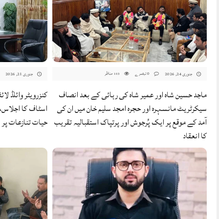
0 تبصرے
مناظر
جنوری 24, 2026
جنوری 21, 2026
103
ماجد حسین شاہ اور عمیر شاہ کی رہائی کے بعد انصاف
کنزرویٹر وائلڈ لا
سیکرٹریٹ مانسہرہ اور حجرہ امجد سلیم خان میں ان کی
اسٹاف کا اجلاس، 
آمد کے موقع پر ایک پُرجوش اور پرتپاک استقبالیہ تقریب
حیات تنازعات پر 
کا انعقاد