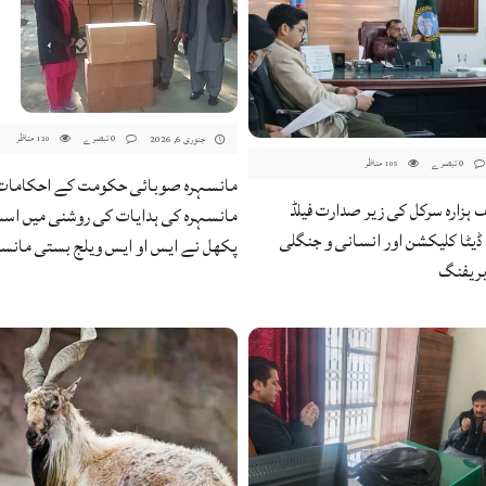
0 تبصرے
مناظر
جنوری 6, 2026
120
0 تبصرے
مناظر
105
مانسہرہ صوبائی حکومت کے احکامات ا
ئف ہزارہ سرکل کی زیر صدارت فیلڈ
مانسہرہ کی ہدایات کی روشنی میں اس
ڈیٹا کلیکشن اور انسانی و جنگلی
پکھل نے ایس او ایس ویلج بستی مانسہرہ
بریفنگ