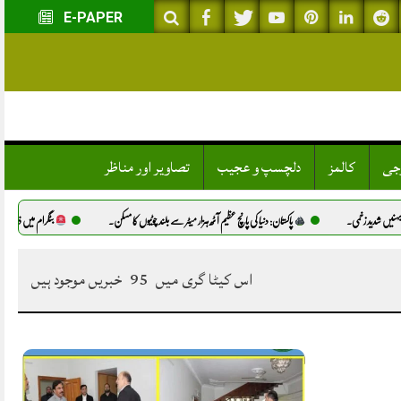
E-PAPER
وجی
کالمز
دلچسپ و عجیب
تصاویر اور مناظر
.
پاکستان: دنیا کی پانچ عظیم آٹھ ہزار میٹر سے بلند چوٹیوں کا مسکن.
بٹگرام میں ذہنی معذور لڑکی سے مبینہ
اس کیٹا گری میں
95
خبریں موجود ہیں