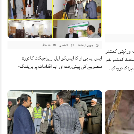
0 تبصرے
مناظر
جنوری 2, 2026
88
ور ڈپٹی کمشنر
ایس ایم بی آر کا ایس ڈی ایل آر پراجیکٹ کا دورہ؛
سٹنٹ کمشنر بفہ
منصوبے کی پیش رفت اور اہم اقدامات پر بریفنگ-
 کا دورہ کیا۔