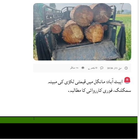
0 تبصرے
مناظر
مئ 11, 2026
75
ایبٹ آباد: مانگل میں قیمتی لکڑی کی مبینہ
سمگلنگ، فوری کارروائی کا مطالبہ.