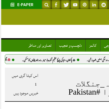
E-PAPER
وجی
کالمز
دلچسپ و عجیب
تصاویر اور مناظر
ی بہنیں شدید زخمی.
پاکستان: دنیا کی پانچ عظیم آٹھ ہزار میٹر سے بلند چوٹیوں کا مسکن.
بٹگرام میں ذہنی 
اس کیٹا گری میں
_جنگلات
1
#ہزارہ_موٹروے #ماحولیاتی_تحفظ #خیبرپختونخوا #Pakistan
خبریں موجود ہیں