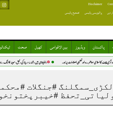
Disclaimer
Cor
ر دیں
پرائیویسی پالیسی
تصحیح پالیسی
پاکستان
ویڈیوز
بین الاقوامی
کھیل
صحت
ٹیکنال
چیف کا اسلامی معاشرے اور تعلیمی اصلاحات پر زور.
راولپنڈی میں رشتہ نہ دینے کی رنجش، مبینہ فائرنگ سے دو سگ
کڑی_سمگلنگ #جنگلات #محکمہ