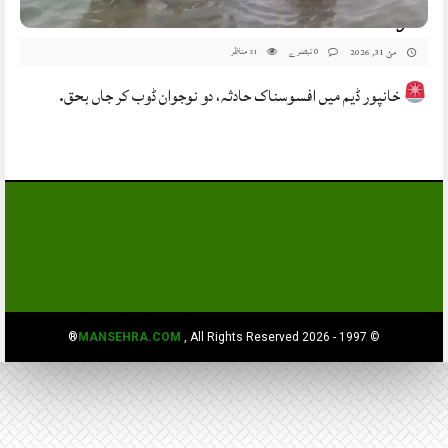
#TouristSafety
0 تبصرے
مناظر
مئ 31, 2026
51
خانپور ڈیم میں افسوسناک حادثہ، دو نوجوان ڈوب کر جاں بحق.
MANSEHRA.COM
, All Rights Reserved®
© 1997 - 2026