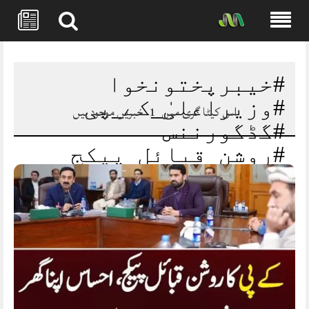
Skip
to
content
#خیبرپختونخوا
#وزیراعلیٰ_کے_پی
اس کیٹا گری میں
1
خبریں موجود ہیں
#گڈگورننس
#روشن_قبائل_پیکج
#احساس_اپنا_گھر
#صحت_اصلاحات
#تعلیم_بہتری
#شجرکاری_مہم
#ترقیاتی_منصوبے
#پشاور