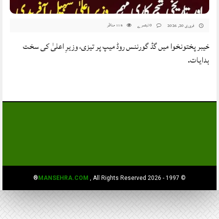
0 تبصرے
مناظر
فروری 20, 2026
118
خیبر پختونخوا میں گڈ گورننس روڈ میپ پر تیزی، وزیرِ اعلیٰ کی سخت
ہدایات.
MANSEHRA.COM
, All Rights Reserved®
© 1997 - 2026