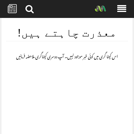
Skip
to
معذرت چاہتے ہیں!
content
اس کیٹا گری میں کوئی خبر موجود نہیں۔ آپ دوسری کیٹاگری ملاحضہ فرمائیں