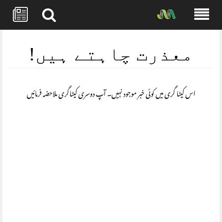
Skip
to
معذرت چاہتے ہیں!
content
اس کیٹا گری میں کوئی خبر موجود نہیں۔ آپ دوسری کیٹاگری ملاحضہ فرمائیں