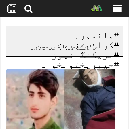
Skip
to
content
#مانسہرہ
#کرائم_نیوز
اس کیٹا گری میں
1
خبریں موجود ہیں
#بریکنگ_نیوز
#خیبرپختونخواہ
#پولیس #انصاف
#پاکستان #سیفٹی #امن