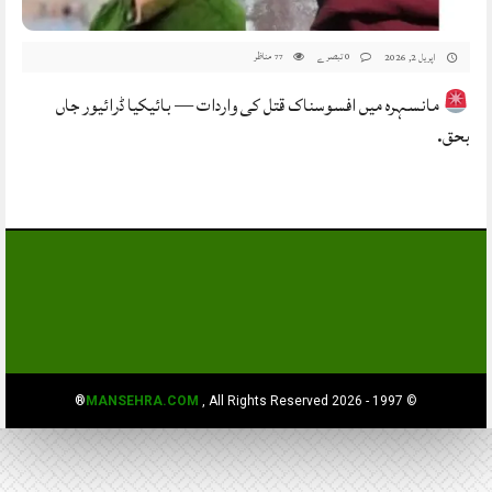
0 تبصرے
مناظر
اپریل 2, 2026
77
مانسہرہ میں افسوسناک قتل کی واردات — بائیکیا ڈرائیور جاں
بحق.
MANSEHRA.COM
, All Rights Reserved®
© 1997 - 2026