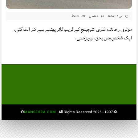
0 تبصرے
مناظر
مئ 17, 2026
61
موٹروے حادثہ: غازی انٹرچینج کے قریب ٹائر پھٹنے سے کار الٹ گئی،
ایک شخص جاں بحق، تین زخمی.
MANSEHRA.COM
, All Rights Reserved®
© 1997 - 2026