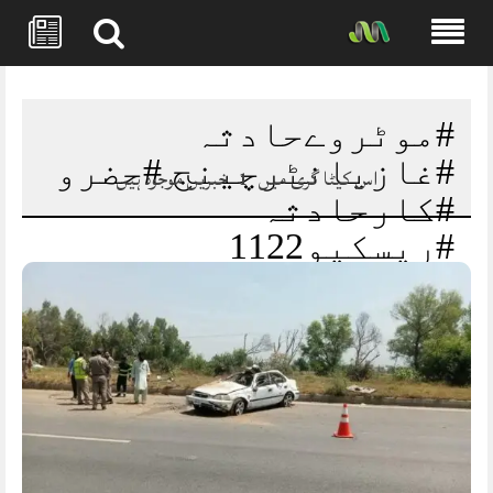
Skip
to
content
#موٹروےحادثہ
#غازیانٹرچینج #حضرو
اس کیٹا گری میں
1
خبریں موجود ہیں
#کارحادثہ
#ریسکیو1122
#ٹریفکحادثہ
#BreakingNews