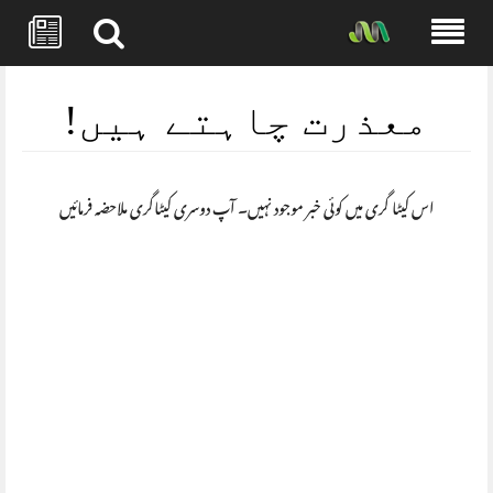
Skip
to
معذرت چاہتے ہیں!
content
اس کیٹا گری میں کوئی خبر موجود نہیں۔ آپ دوسری کیٹاگری ملاحضہ فرمائیں