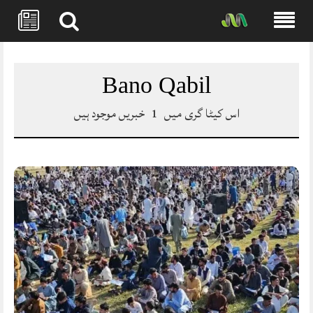
Skip
to
content
Bano Qabil
اس کیٹا گری میں
1
خبریں موجود ہیں