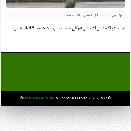
0 تبصرے
مناظر
جون 22, 2026
66
ایڈنبرا: پاکستانی اکثریتی علاقے میں نسل پرست حملہ، 5 افراد زخمی.
MANSEHRA.COM
, All Rights Reserved®
© 1997 - 2026