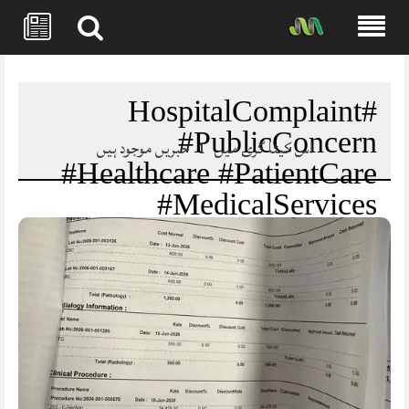
Skip
to
content
#HospitalComplaint
#PublicConcern
اس کیٹا گری میں
1
خبریں موجود ہیں
#Healthcare #PatientCare
#MedicalServices
#Pakistan #HealthSystem
#Accountability
#BreakingNews
#Mansehradotcom