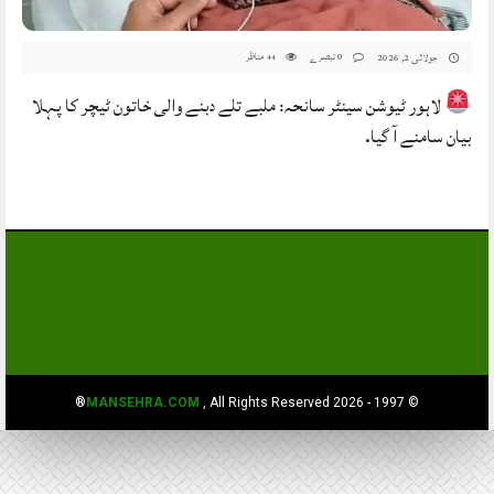
0 تبصرے
مناظر
جولائی 2, 2026
44
لاہور ٹیوشن سینٹر سانحہ: ملبے تلے دبنے والی خاتون ٹیچر کا پہلا
بیان سامنے آ گیا.
MANSEHRA.COM
, All Rights Reserved®
© 1997 - 2026