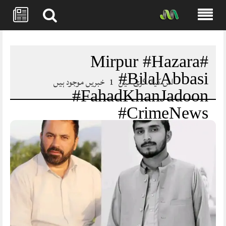
Skip
to
content
#Mirpur #Hazara
#BilalAbbasi
اس کیٹا گری میں
1
خبریں موجود ہیں
#FahadKhanJadoon
#CrimeNews
#JusticeForVictims
#KPPolice #DIGHazara
#GeoFencing
#LawAndOrder
#BreakingNews
#PakistanNews