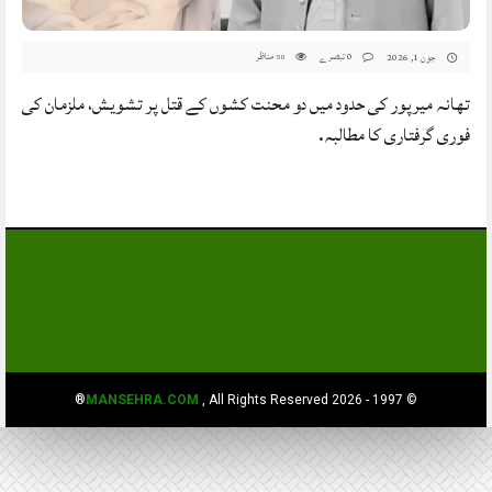
0 تبصرے
مناظر
جون 1, 2026
50
تھانہ میرپور کی حدود میں دو محنت کشوں کے قتل پر تشویش، ملزمان کی
فوری گرفتاری کا مطالبہ.
MANSEHRA.COM
, All Rights Reserved®
© 1997 - 2026