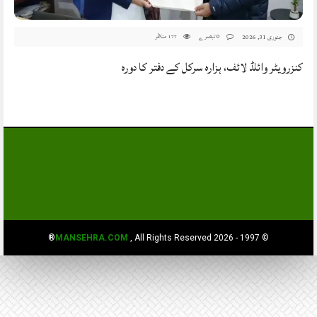
0 تبصرے
مناظر
جنوری 31, 2026
177
کنزرویٹر وائلڈ لائف، ہزارہ سرکل کے دفتر کا دورہ
MANSEHRA.COM
, All Rights Reserved®
© 1997 - 2026