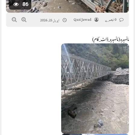
86
0 تبصرے
Qazi Jawad
اپریل 25, 2026
مانسہرہ (مانسہرہ_ڈاٹ_کام)