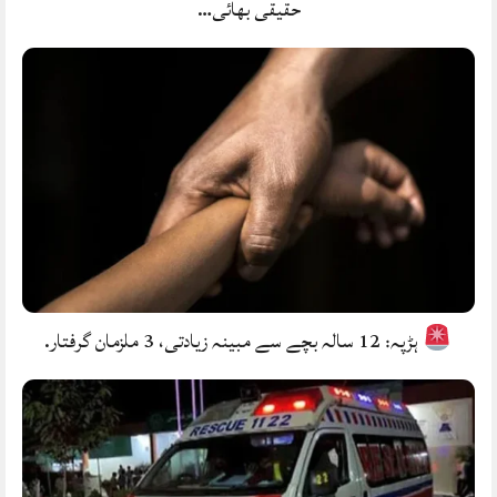
حقیقی بھائی…
ہڑپہ: 12 سالہ بچے سے مبینہ زیادتی، 3 ملزمان گرفتار.