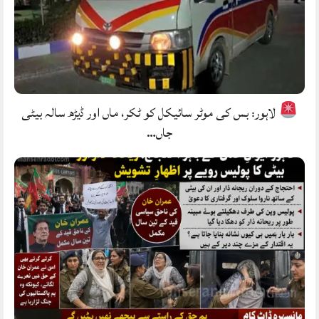
لاہور: بس کی موٹر سائیکل کو ٹکر، ماں اور ڈیڑھ سالہ بیٹی
جاں…