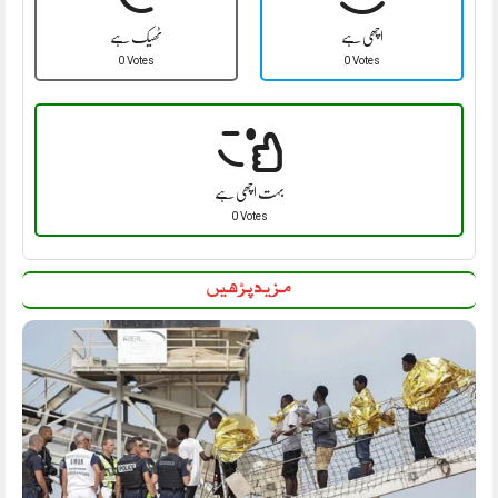
اچھی ہے
ٹھیک ہے
0 Votes
0 Votes
بہت اچھی ہے
0 Votes
مزید پڑھیں