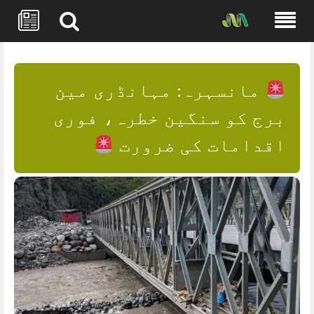
Skip
to
content
مانسہرہ: مہانڈری مین
برج کو سنگین خطرہ، فوری
اقدامات کی ضرورت