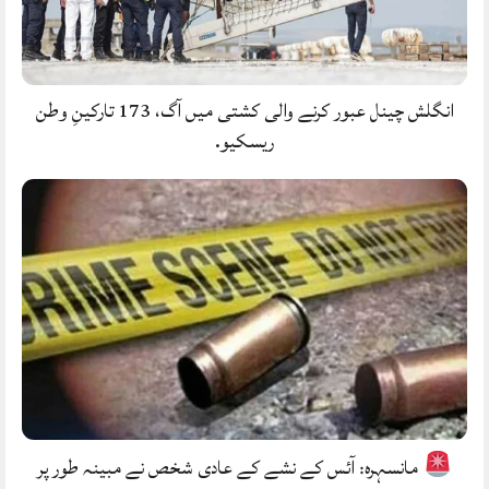
انگلش چینل عبور کرنے والی کشتی میں آگ، 173 تارکینِ وطن
ریسکیو.
مانسہرہ: آئس کے نشے کے عادی شخص نے مبینہ طور پر