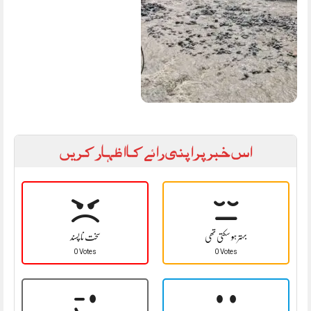
اس خبر پر اپنی رائے کا اظہار کریں
بہتر ہو سکتی تھی
سخت نا پسند
0 Votes
0 Votes