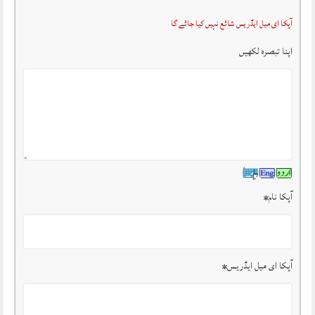
آپکا ای میل ایڈریس شائع نہیں کیا جائے گا
اپنا تبصرہ لکھیں
آپکا نام
*
آپکا ای میل ایڈریس
*