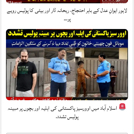
لاہور ایوانِ عدل کے باہر احتجاج، ریحانہ ڈار اور بیٹی کا پولیس رویے
پر…
اسلام آباد میں اوورسیز پاکستانی کی اہلیہ اور بچوں پر مبینہ
پولیس تشدد.