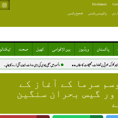
Disclaimer
Cor
ر دیں
پرائیویسی پالیسی
تصحیح پالیسی
پاکستان
ویڈیوز
بین الاقوامی
کھیل
صحت
ٹیکنال
، تحقیقات کا مطالبہ**
مانسہرہ میں بجلی چوری کی بڑی وردات، ایف آئی اے کا چھاپہ.
خیرپور: کتے کے کاٹن
سم سرما کے آغاز کے
ور گیس بحران سنگین
ے