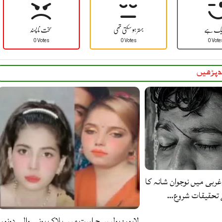
یک ہے
بہتر ہو سکتی تھی
سخت نا پسند
0 Votes
0 Votes
0 Vote
 پڑھیں
غربی میں نوجوان شانہ کا
ے تحقیقات شروع…
لاہور: پولیس حراست میں ہلاک ہونے والی دونوں