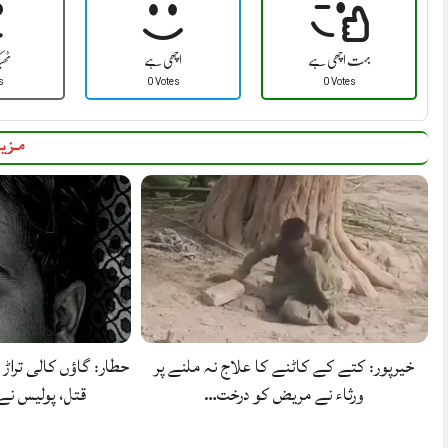
بہت اچھی ہے
اچھی ہے
ٹھ
s
0 Votes
0 Votes
مزید
خیرپور: کتے کے کاٹنے کا علاج نہ ملنے پر
حطار: گاؤں کالی تراڑ 
ورثاء نے مریض کو درخت…
قتل، پولیس ن