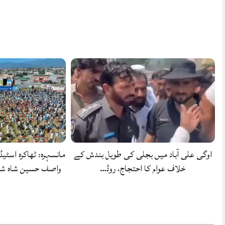
اوگی علی آباد میں بجلی کی طویل بندش کے
مانسہرہ: ٹھاکرہ اسٹیڈ
خلاف عوام کا احتجاج، روڈ…
واصف حسین شاہ شہ