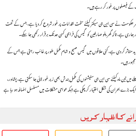
یت کے فیصلوں پر غور کر رہے ہیں۔
ظر حکومت نے سی این جی سیکٹر کیلئے سخت اقدامات پر غور شروع کر دیا ہے، جس کے تحت
غور جاری ہے، تاکہ گھریلو صارفین کو گیس کی فراہمی کسی حد تک برقرار رکھی جا سکے۔
 شدید متاثر کر دی ہے، کئی علاقوں میں گیس صبح و شام مکمل طور پر غائب رہتی ہے جس کے
 میں تین ماہ کیلئے سی این جی سٹیشنوں کی مکمل بندش بھی زیر غور لائی جا سکتی ہے، پشاور،
یک بڑے بحران کی شکل اختیار کر چکی ہے جبکہ عوامی مشکلات میں مسلسل اضافہ ہو رہا ہے
ائے کا اظہار کریں