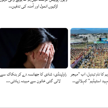
لڑکیوں انمول اور آمنہ کی تدفین…
یم کا نام تبدیل، اب “میجر
راولپنڈی: شادی کا جھانسہ دے کر بنکاک سے
ید اسٹیڈیم” کہلائے…
لائی گئی خاتون سے مبینہ زیادتی،…