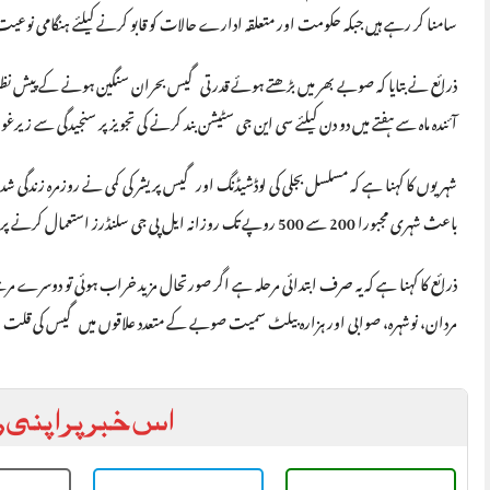
سامنا کر رہے ہیں جبکہ حکومت اور متعلقہ ادارے حالات کو قابو کرنے کیلئے ہنگامی نوع
ذرائع نے بتایا کہ صوبے بھر میں بڑھتے ہوئے قدرتی گیس بحران سنگین ہونے کے پیش ن
آئندہ ماہ سے ہفتے میں دو دن کیلئے سی این جی سٹیشن بند کرنے کی تجویز پر سنجیدگی سے زیر
شہریوں کا کہنا ہے کہ مسلسل بجلی کی لوڈشیڈنگ اور گیس پریشر کی کمی نے روزمرہ زندگی
باعث شہری مجبورا 200 سے 500 روپے تک روزانہ ایل پی جی سلنڈرز استعمال کرنے پر مجبور ہیں۔
ذرائع کا کہنا ہے کہ یہ صرف ابتدائی مرحلہ ہے اگر صورتحال مزید خراب ہوئی تو دوسرے مرحلے
مردان، نوشہرہ، صوابی اور ہزارہ بیلٹ سمیت صوبے کے متعدد علاقوں میں گیس کی قلت ا
اس خبر پر اپنی ر