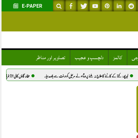
E-PAPER
وجی
کالمز
دلچسپ و عجیب
تصاویر اور مناظر
ے کا علاج نہ ملنے پر ورثاء نے مریض کو درخت سے باندھ دیا.
حطار: گاؤں کالی تراڑ غربی میں نوجوان شانہ کا قتل، پول