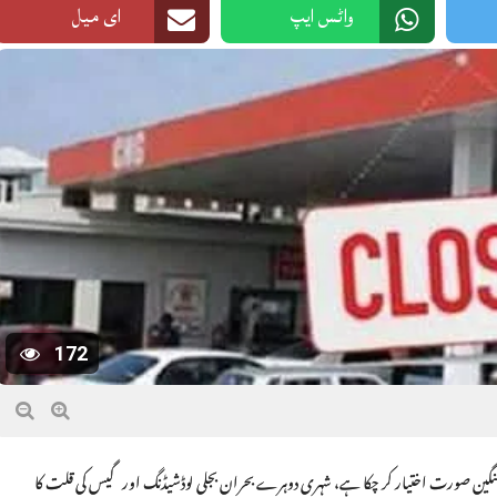
واٹس ایپ
ای میل
172
ن سنگین صورت اختیار کر چکا ہے، شہری دوہرے بحران بجلی لوڈشیڈنگ اور گیس کی قلت کا