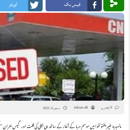
فیس بک
ٹویٹر
0 تبصرے
Adnan Ali
دسمبر 6, 2025
مانسہرہ: خیبر پختونخوا میں موسم سرما کے آغاز کے ساتھ ہی بجلی کی قلت اور گیس بحرا