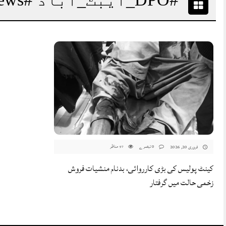
0 تبصرے
مناظر
فروری 20, 2026
97
کینٹ پولیس کی بڑی کارروائی، بدنام منشیات فروش
زخمی حالت میں گرفتار