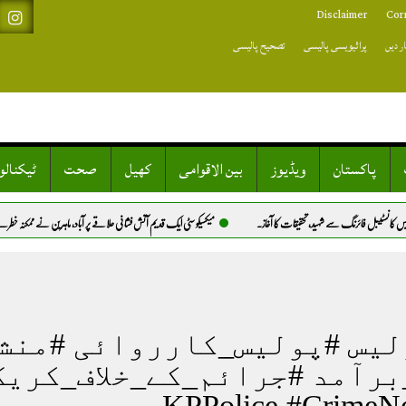
Disclaimer
Cor
ر دیں
پرائیویسی پالیسی
تصحیح پالیسی
پاکستان
ویڈیوز
بین الاقوامی
کھیل
صحت
ٹیکنال
انسٹیبل فائرنگ سے شہید، تحقیقات کا آغاز.
میکسیکو سٹی ایک قدیم آتش فشانی علاقے پر آباد، ماہرین نے ممکنہ خطرے سے خبر
لیس #پولیس_کارروائی #منش
برآمد #جرائم_کے_خلاف_کریک