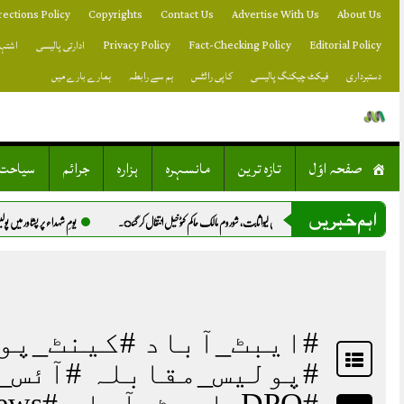
Skip
rections Policy
Copyrights
Contact Us
Advertise With Us
About Us
to
content
Editorial Policy
Fact-Checking Policy
Privacy Policy
ادارتی پالیسی
اشتہا
دستبرداری
فیکٹ چیکنگ پالیسی
کاپی رائٹس
ہم سے رابطہ
ہمارے بارے میں
صفحہ اوّل
تازہ ترین
مانسہرہ
ہزارہ
جرائم
سیاحت
اہم خبریں
ان میں چابی ڈالنے سے انفیکشن جان لیوا ثابت، شوروم مالک حاکم کٹوخیل انتقال کر گئ.
یومِ شہداء پر پشاور میں پولیس ک
#ایبٹ_آباد #کینٹ_پو
#پولیس_مقابلہ #آئس_
#DPO_ایبٹ_آباد #KPPolice #CrimeNews