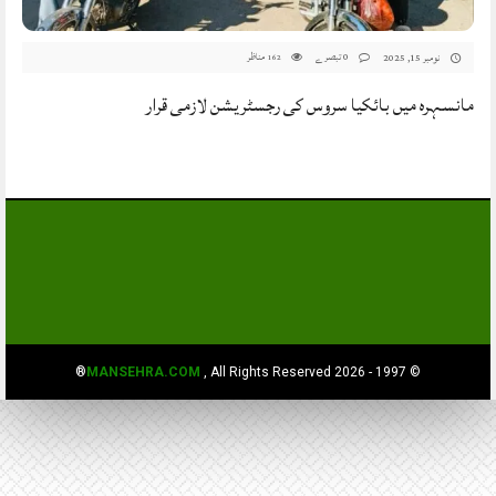
0 تبصرے
مناظر
نومبر 15, 2025
162
مانسہرہ میں بائکیا سروس کی رجسٹریشن لازمی قرار
MANSEHRA.COM
, All Rights Reserved®
© 1997 - 2026