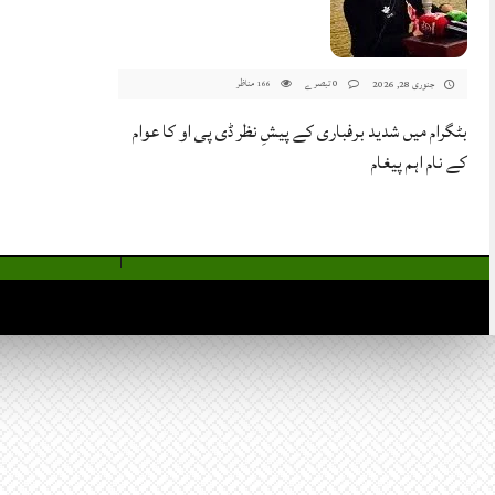
0 تبصرے
مناظر
جنوری 28, 2026
166
بٹگرام میں شدید برفباری کے پیشِ نظر ڈی پی او کا عوام
کے نام اہم پیغام