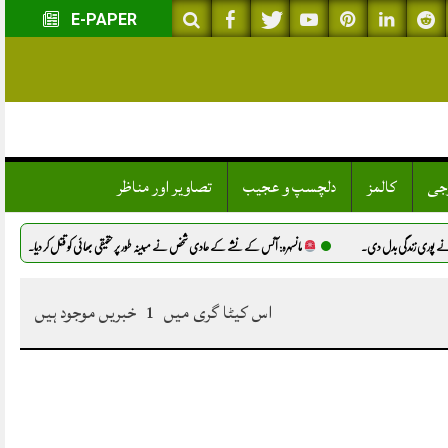
E-PAPER
وجی
کالمز
دلچسپ و عجیب
تصاویر اور مناظر
مانسہرہ: آئس کے نشے کے عادی شخص نے مبینہ طور پر حقیقی بھائی کو قتل کر دیا.
اس کیٹا گری میں
1
خبریں موجود ہیں