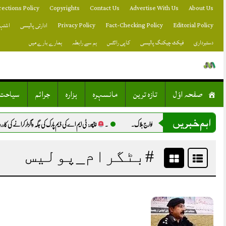
Skip
rections Policy
Copyrights
Contact Us
Advertise With Us
About Us
to
content
Editorial Policy
Fact-Checking Policy
Privacy Policy
ادارتی پالیسی
اشتہا
دستبرداری
فیکٹ چیکنگ پالیسی
کاپی رائٹس
ہم سے رابطہ
ہمارے بارے میں
صفحہ اوّل
تازہ ترین
مانسہرہ
ہزارہ
جرائم
سیاحت
اہم خبریں
ٹی فورسز کی 2 کارروائیاں، 10 خوارج ہلاک.
۔
خانپور: ٹی ایم اے کی ڈیم پارک کی جگہ واگزار کرانے کی کارروائی، 
#بٹگرام_پولیس