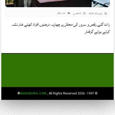
0 تبصرے
مناظر
نومبر 22, 2025
135
رات گئے رقص و سرور کی محفل پر چھاپہ، درجنوں افراد کھلے عام نشہ
کرتے ہوئے گرفتار
MANSEHRA.COM
, All Rights Reserved®
© 1997 - 2026