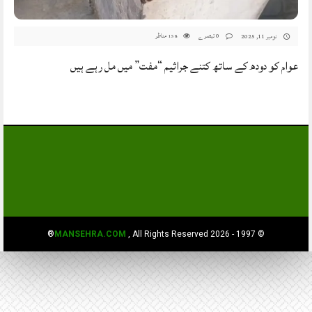
0 تبصرے
مناظر
نومبر 11, 2025
158
عوام کو دودھ کے ساتھ کتنے جراثیم “مفت” میں مل رہے ہیں
MANSEHRA.COM
, All Rights Reserved®
© 1997 - 2026