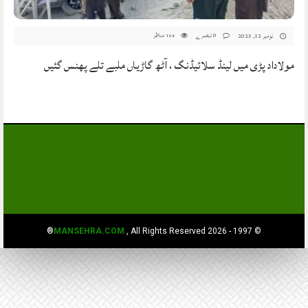
0 تبصرے
مناظر
نومبر 12, 2025
164
مولاداد پڑی میں لینڈ سلائیڈنگ ، آٹھ گاڑیاں ملبے تلے پھنس گئیں
MANSEHRA.COM
, All Rights Reserved®
© 1997 - 2026