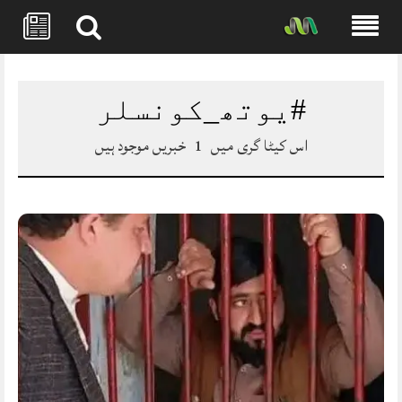
Skip
to
content
#یوتھ_کونسلر
اس کیٹا گری میں
1
خبریں موجود ہیں