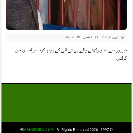
0 تبصرے
مناظر
فروری 15, 2026
104
میرپور سے تعلق رکھنے والے پی ٹی آئی کے یوتھ کونسلر احسن خان
گرفتار.
MANSEHRA.COM
, All Rights Reserved®
© 1997 - 2026